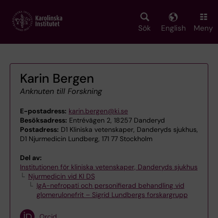
Skip
to
main
Sök
English
Meny
content
Karin Bergen
Anknuten till Forskning
E-postadress:
karin.bergen@ki.se
Besöksadress:
Entrévägen 2, 18257 Danderyd
Postadress:
D1 Kliniska vetenskaper, Danderyds sjukhus,
D1 Njurmedicin Lundberg, 171 77 Stockholm
Del av:
Institutionen för kliniska vetenskaper, Danderyds sjukhus
Njurmedicin vid KI DS
IgA-nefropati och personifierad behandling vid
glomerulonefrit – Sigrid Lundbergs forskargrupp
Orcid