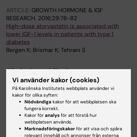
ARTICLE:
GROWTH HORMONE & IGF
RESEARCH.
2016;29:78-82
High-dose atorvastatin is associated with
lower IGF-1 levels in patients with type 1
diabetes
Bergen K; Brismar K; Tehrani S
Alla övriga publikationer
Vi använder kakor (cookies)
REVIEW:
CLINICAL KIDNEY JOURNAL.
På Karolinska Institutets webbplats använder vi
2026;19(1):sfaf354
kakor för olika syften:
What to do with key cardiovascular drugs
Nödvändiga
kakor för att webbplatsen ska
fungera korrekt.
when kidney function worsens?
Kakor för
analys
för att förstå hur
Bergen K; Spaak J
webbplatsen används.
Marknadsföringskakor
för att visa och spåra
POSTER:
2025
relevant innehåll och annonser från externa