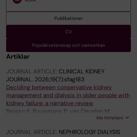
Publikationer
CV
Populärvetenskap och samverkan
Artiklar
JOURNAL ARTICLE:
CLINICAL KIDNEY
JOURNAL.
2026;19(7):sfag183
Deciding between conservative kidney
management and dialysis in older people with
kidney failure: a narrative review
Bergen K; Bouwmans P; van Oevelen M;
Alla författare
Avesani CM; Jacobson SH; Wallin JM;
Welander F; Carrero JJ
JOURNAL ARTICLE:
NEPHROLOGY DIALYSIS