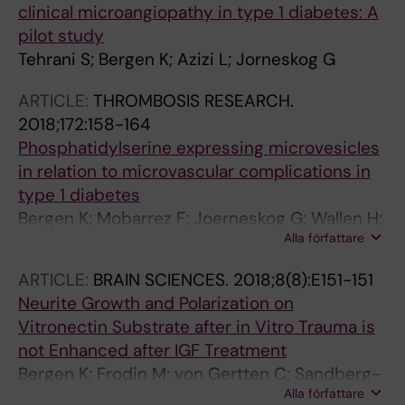
clinical microangiopathy in type 1 diabetes: A
pilot study
Tehrani S; Bergen K; Azizi L; Jorneskog G
ARTICLE:
THROMBOSIS RESEARCH.
2018;172:158-164
Phosphatidylserine expressing microvesicles
in relation to microvascular complications in
type 1 diabetes
Bergen K; Mobarrez F; Joerneskog G; Wallen H;
Alla författare
Tehrani S
ARTICLE:
BRAIN SCIENCES.
2018;8(8):E151-151
Neurite Growth and Polarization on
Vitronectin Substrate after in Vitro Trauma is
not Enhanced after IGF Treatment
Bergen K; Frodin M; von Gertten C; Sandberg-
Alla författare
Nordqvist A-C; Skold MK