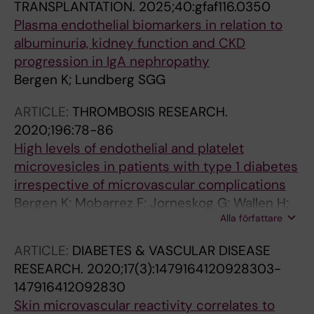
TRANSPLANTATION.
2025;40:gfaf116.0350
Plasma endothelial biomarkers in relation to
albuminuria, kidney function and CKD
progression in IgA nephropathy
Bergen K; Lundberg SGG
ARTICLE:
THROMBOSIS RESEARCH.
2020;196:78-86
High levels of endothelial and platelet
microvesicles in patients with type 1 diabetes
irrespective of microvascular complications
Bergen K; Mobarrez F; Jorneskog G; Wallen H;
Alla författare
Tehrani S
ARTICLE:
DIABETES & VASCULAR DISEASE
RESEARCH.
2020;17(3):1479164120928303-
147916412092830
Skin microvascular reactivity correlates to