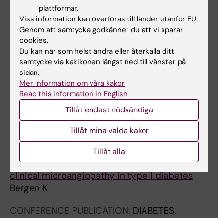
Lower urine epidermal growth factor to
plattformar.
monocyte chemoattractant protein 1 ratio is
Viss information kan överföras till länder utanför EU.
associated with elevated biomarkers of
Genom att samtycka godkänner du att vi sparar
cookies.
endothelial dysfunction in IgA nephropathy
Du kan när som helst ändra eller återkalla ditt
Bergen K; Lundberg S
samtycke via kakikonen längst ned till vänster på
sidan.
EDITORIAL:
LANCET.
2023;401(10388):1548-
Mer information om våra kakor
1550
Read this information in English
We can go further in non-immunosuppressive
Tillåt endast nödvändiga
treatment of IgA nephropathy
Lundberg S; Bergen K
Tillåt mina valda kakor
DOCTORAL THESIS:
2022
Tillåt alla
Microvesicles, skin microcirculation and
clinical microangiopathy in type 1 diabetes
Bergen K
CONFERENCE PUBLICATION:
DIABETES.