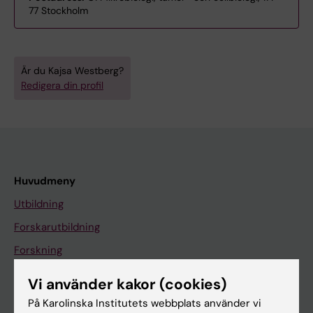
77 Stockholm
Är du Kajsa Westberg?
Redigera din profil
Huvudmeny
Utbildning
Forskarutbildning
Forskning
Om KI
Vi använder kakor (cookies)
På Karolinska Institutets webbplats använder vi