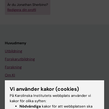
Är du Jonathan Sherbino?
Redigera din profil
Huvudmeny
Utbildning
Forskarutbildning
Forskning
Om KI
Vi använder kakor (cookies)
På gång
På Karolinska Institutets webbplats använder vi
Nyheter
kakor för olika syften:
Nödvändiga
kakor för att webbplatsen ska
Kalender