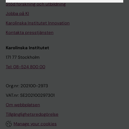
Stöd forskning och utbildning
Jobba på KI
Karolinska Institutet Innovation
Kontakta presstjänsten
Karolinska Institutet
171 77 Stockholm
Tel: 08-524 800 00
Org.nr: 202100-2973
VAT.nr: SE202100297301
Om webbplatsen
Tillgänglighetsredogörelse
Manage your cookies