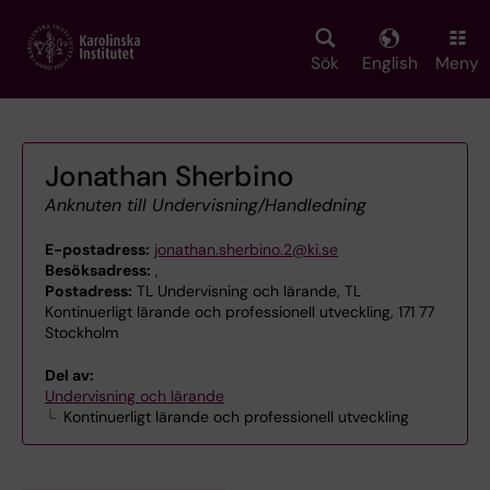
Skip
to
main
Sök
English
Meny
content
Jonathan Sherbino
Anknuten till Undervisning/Handledning
E-postadress:
jonathan.sherbino.2@ki.se
Besöksadress:
,
Postadress:
TL Undervisning och lärande, TL
Kontinuerligt lärande och professionell utveckling, 171 77
Stockholm
Del av:
Undervisning och lärande
Kontinuerligt lärande och professionell utveckling