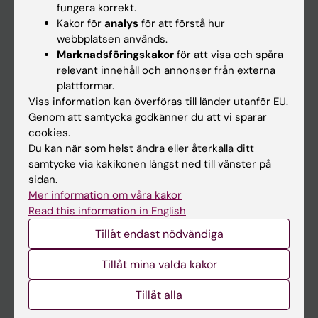
fungera korrekt.
Kakor för
analys
för att förstå hur
Student
webbplatsen används.
Marknadsföringskakor
för att visa och spåra
Ladok
relevant innehåll och annonser från externa
Canvas
plattformar.
Viss information kan överföras till länder utanför EU.
Schema
Genom att samtycka godkänner du att vi sparar
Studentmejlen
cookies.
Du kan när som helst ändra eller återkalla ditt
Kurs- och programwebbar
samtycke via kakikonen längst ned till vänster på
Student på KI
sidan.
Mer information om våra kakor
Read this information in English
Medarbetare
Tillåt endast nödvändiga
Medarbetarportalen
Tillåt mina valda kakor
Kontakta och besök KI
Tillåt alla
Universitetsbiblioteket