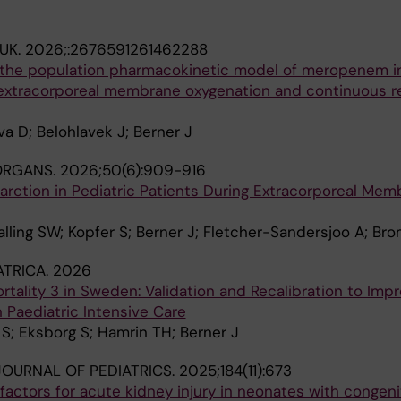
UK.
2026;:2676591261462288
of the population pharmacokinetic model of meropenem i
extracorporeal membrane oxygenation and continuous r
va D; Belohlavek J; Berner J
 ORGANS.
2026;50(6):909-916
nfarction in Pediatric Patients During Extracorporeal Me
halling SW; Kopfer S; Berner J; Fletcher-Sandersjoo A; B
ATRICA.
2026
ortality 3 in Sweden: Validation and Recalibration to Imp
n Paediatric Intensive Care
S; Eksborg S; Hamrin TH; Berner J
OURNAL OF PEDIATRICS.
2025;184(11):673
 factors for acute kidney injury in neonates with congeni