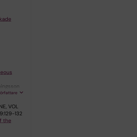
ckade
neous
nningsson
författare
NE, VOL
9:129-132
f the