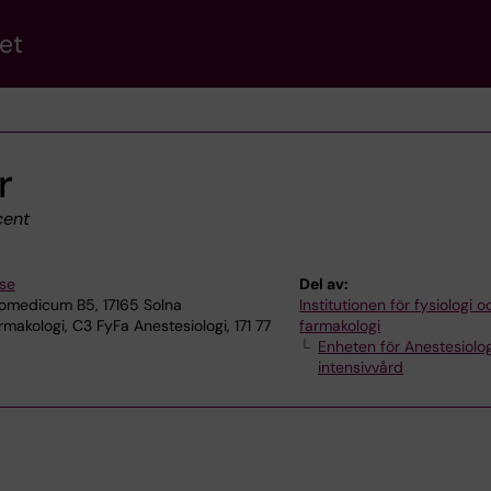
et
r
ent
.se
Del av:
omedicum B5, 17165 Solna
Institutionen för fysiologi o
makologi, C3 FyFa Anestesiologi, 171 77
farmakologi
Enheten för Anestesiolo
intensivvård