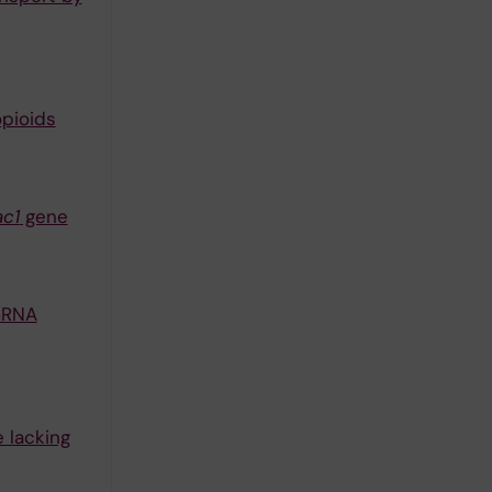
opioids
ac1
gene
mRNA
 lacking