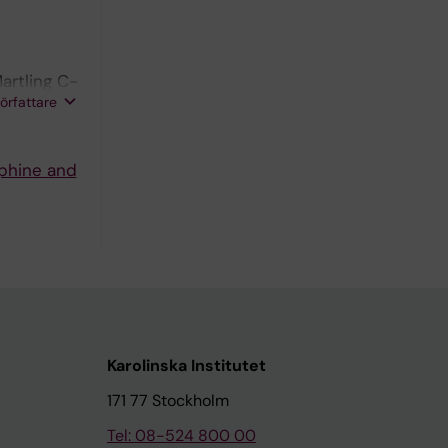
artling C-
författare
rphine and
Karolinska Institutet
171 77 Stockholm
Tel: 08-524 800 00