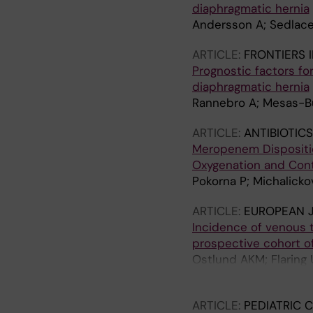
diaphragmatic hernia
Andersson A; Sedlacek
ARTICLE:
FRONTIERS I
Prognostic factors fo
diaphragmatic hernia
Rannebro A; Mesas-Bur
ARTICLE:
ANTIBIOTIC
Meropenem Dispositio
Oxygenation and Con
Pokorna P; Michalicko
ARTICLE:
EUROPEAN J
Incidence of venous 
prospective cohort of c
Ostlund AKM; Flaring U
Norberg A; Andersso
ARTICLE:
PEDIATRIC C