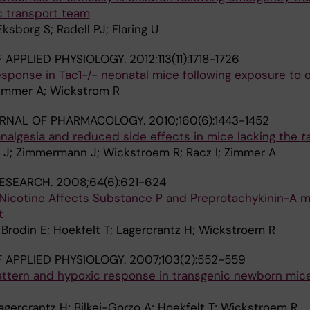
ic transport team
ksborg S; Radell PJ; Flaring U
 APPLIED PHYSIOLOGY.
2012;113(11):1718-1726
esponse in Tac1-/- neonatal mice following exposure to 
Zimmer A; Wickstrom R
URNAL OF PHARMACOLOGY.
2010;160(6):1443-1452
nalgesia and reduced side effects in mice lacking the
t
r J; Zimmermann J; Wickstroem R; Racz I; Zimmer A
RESEARCH.
2008;64(6):621-624
 Nicotine Affects Substance P and Preprotachykinin-A 
t
; Brodin E; Hoekfelt T; Lagercrantz H; Wickstroem R
 APPLIED PHYSIOLOGY.
2007;103(2):552-559
attern and hypoxic response in transgenic newborn mice
Lagercrantz H; Bilkei-Gorzo A; Hoekfelt T; Wickstroem R