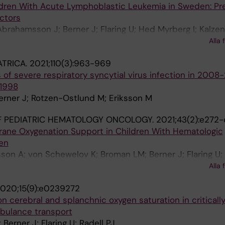
ldren With Acute Lymphoblastic Leukemia in Sweden: Pr
ctors
brahamsson J; Berner J; Flaring U; Hed Myrberg I; Kalzen
K; Nilsson A; Noren-Nystrom U; Palle J; von Schewelov K;
Alla 
Harila-Saari A
ATRICA.
2021;110(3):963-969
s of severe respiratory syncytial virus infection in 2008
1998
erner J; Rotzen-Ostlund M; Eriksson M
F PEDIATRIC HEMATOLOGY ONCOLOGY.
2021;43(2):e272
ane Oxygenation Support in Children With Hematologic
en
lsson A; von Schewelov K; Broman LM; Berner J; Flaring U
Palle J; Tornudd L; Karlsson L; Mellgren K; Abrahamsson J
Alla 
020;15(9):e0239272
on cerebral and splanchnic oxygen saturation in critically 
mbulance transport
Berner J; Flaring U; Radell PJ