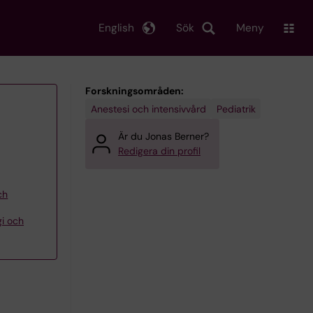
English
Sök
Meny
Forskningsområden:
Anestesi och intensivvård
Pediatrik
Är du Jonas Berner?
Redigera din profil
ch
gi och