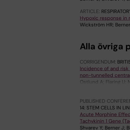
ARTICLE:
RESPIRATOR
Hypoxic response in 
Wickström HR; Berner 
Alla övriga 
CORRIGENDUM:
BRIT
Incidence of and risk
non-tunnelled central
Ostlund A; Flaring U; 
A; Frisk T; Larsson P;
PUBLISHED CONFERE
14: STEM CELLS IN L
Acute Morphine Effect
Tachykinin 1 Gene (Ta
Shvarev Y; Berner J; 