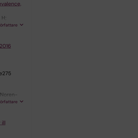
evalence,
 H;
 Svahn JE;
författare
-2016
-e275
; Noren-
; Harila-
författare
ill