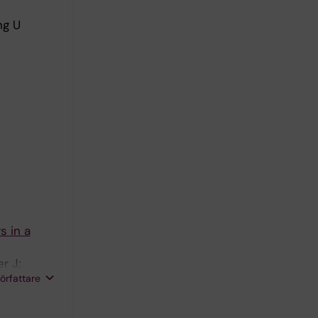
ng U
s in a
r J;
författare