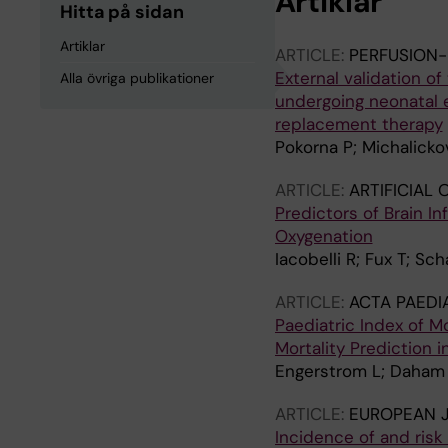
Artiklar
Hitta på sidan
Artiklar
ARTICLE:
PERFUSION-
External validation 
Alla övriga publikationer
undergoing neonatal 
replacement therapy
Pokorna P; Michalicko
ARTICLE:
ARTIFICIAL
Predictors of Brain I
Oxygenation
Iacobelli R; Fux T; Sc
ARTICLE:
ACTA PAEDI
Paediatric Index of M
Mortality Prediction i
Engerstrom L; Daham 
ARTICLE:
EUROPEAN J
Incidence of and risk