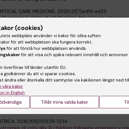
RITICAL CARE MEDICINE.
2020;21(7):e414-e425
Outcome in Critically III Children After Acute Interhospi
in Sweden
kakor (cookies)
dell PJ; Flaring U; Berner J; Eksborg S
tutets webbplats använder vi kakor för olika syften:
akor för att webbplatsen ska fungera korrekt.
URNAL OF ANAESTHESIA.
2019;123(3):316-324
lys
för att förstå hur webbplatsen används.
 factors for venous thrombosis in children with percuta
ingskakor
för att visa och spåra relevant innehåll och annonser
l venous catheters
Norberg A; Dahlberg A; Berner J; Kaiser S; Vermin L; Sve
 överföras till länder utanför EU.
Alla 
 Andersson A
 godkänner du att vi sparar cookies.
t ändra eller återkalla ditt samtycke via kakikonen längst ned til
 CLINICAL MONITORING AND COMPUTING.
2018;32(5):8
 våra kakor
al oxygen saturation monitoring by near-infrared spect
on in English
nter-hospital transports with special reference to air am
logical study
nödvändiga
Tillåt mina valda kakor
Ti
Flaring U; Berner J; Eksborg S
ATRICA.
2016;105(11):1329-1334
utcomes of critically ill children following emergency tr