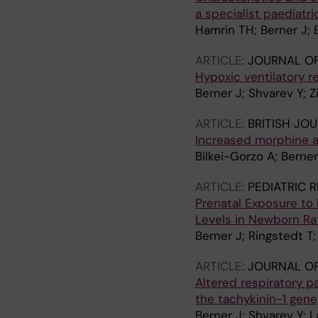
a specialist paediatr
Hamrin TH; Berner J; E
ARTICLE:
JOURNAL OF
Hypoxic ventilatory r
Berner J; Shvarev Y; 
ARTICLE:
BRITISH JO
Increased morphine a
Bilkei-Gorzo A; Berne
ARTICLE:
PEDIATRIC 
Prenatal Exposure to
Levels in Newborn Ra
Berner J; Ringstedt T
ARTICLE:
JOURNAL OF
Altered respiratory p
the tachykinin-1 gene
Berner J; Shvarev Y; 