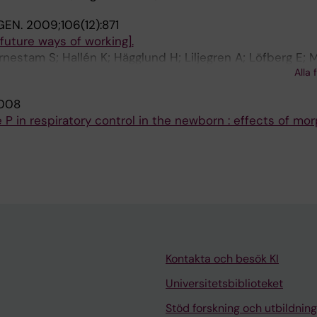
GEN.
2009;106(12):871
future ways of working].
rnestam S; Hallén K; Hägglund H; Liljegren A; Löfberg E; M
Alla 
m R
008
 P in respiratory control in the newborn : effects of mo
Kontakta och besök KI
Universitetsbiblioteket
Stöd forskning och utbildning