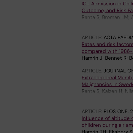
ICU Admission in Chi
Outcome, and Risk Fa
Ranta S; Broman LM; A
Karlsson L; Mellgren 
Tornudd L; Heyman M; 
ARTICLE:
ACTA PAEDI
Rates and risk factor
compared with 1986-
Hamrin J; Bennet R; B
ARTICLE:
JOURNAL O
Extracorporeal Membr
Malignancies in Swed
Ranta S; Kalzen H; Ni
Nystrom U; Svahn JE; 
Saari A
ARTICLE:
PLOS ONE.
2
Influence of altitude 
children during air a
Hamrin TH; Eksborg S; 