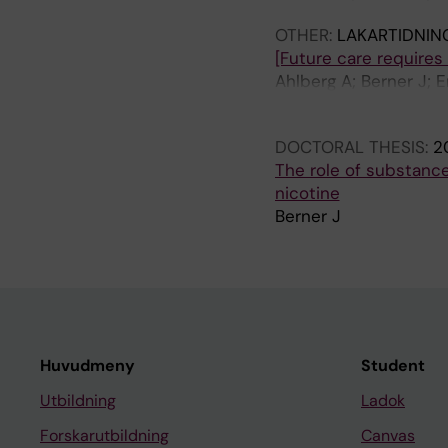
OTHER:
LAKARTIDNIN
[Future care requires 
Ahlberg A; Berner J; E
R; Sarkar N; Wickströ
DOCTORAL THESIS:
2
The role of substance
nicotine
Berner J
Huvudmeny
Student
Utbildning
Ladok
Forskarutbildning
Canvas