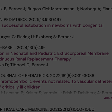
 B; Berner J; Burgos CM; Martensson J; Norberg A; Flari
N PEDIATRICS.
2025;13:1530467
r successful extubation in newborns with congenital
gos C; Flaring U; Eksborg S; Berner J
S-BASEL.
2024;13(5):419
n in Neonatal and Pediatric Extracorporeal Membrane
tinuous Renal Replacement Therapy
va D; Tibboel D; Berner J
OURNAL OF PEDIATRICS.
2022;181(8):3031-3038
thromboembolic events not related to vascular catheter
ritically ill children
; Larsson P; Kaiser S; Vermin L; Frisk T; Dahlberg A; Berne
Alla 
n A
RITICAL CARE MEDICINE.
2021;22(12):1050-1060