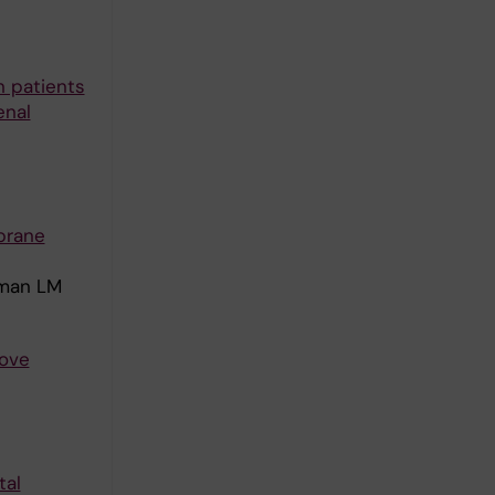
n patients
enal
mbrane
roman LM
rove
tal