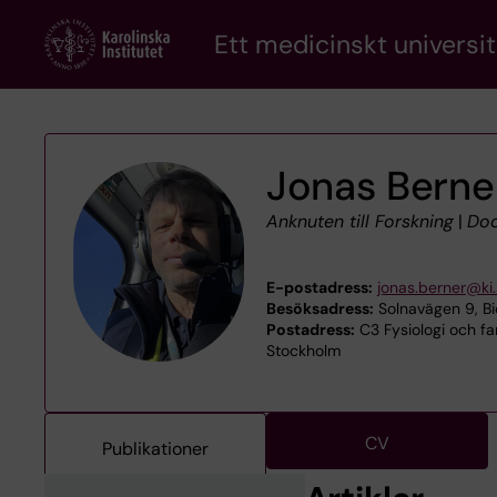
Skip
Ett medicinskt universit
to
main
content
Jonas Berne
Anknuten till Forskning
|
Doc
E-postadress:
jonas.berner@ki
Besöksadress:
Solnavägen 9, Bi
Postadress:
C3 Fysiologi och far
Stockholm
CV
Publikationer