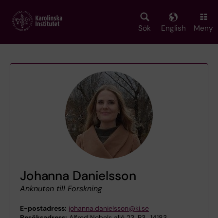
Skip
to
main
Sök
English
Meny
content
Johanna Danielsson
Anknuten till Forskning
E-postadress:
johanna.danielsson@ki.se
Besöksadress:
Alfred Nobels allé 23, B3,, 14183