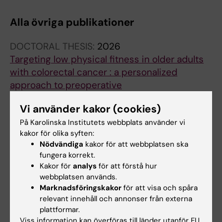
LE; Dohrn I-M; Rydwik E
Alla övriga publikationer
DOCTORAL THESIS:
2026
Targeting low physical fitness in older adults
with colorectal cancer : a personalized
approach to preoperative
Danielsson J
Vi använder kakor (cookies)
STUDY PROTOCOL:
TRIALS.
2023;24(1):41
På Karolinska Institutets webbplats använder vi
CANOPTIPHYS study protocol: Optimising
kakor för olika syften:
Nödvändiga
kakor för att webbplatsen ska
PHYSical function before CANcer surgery:
fungera korrekt.
effects of pre-operative optimisation on
Kakor för
analys
för att förstå hur
complications and physical function after
webbplatsen används.
gastrointestinal cancer surgery in older
Marknadsföringskakor
för att visa och spåra
people at risk-a multicentre, randomised,
relevant innehåll och annonser från externa
plattformar.
parallel-group study
Viss information kan överföras till länder utanför EU.