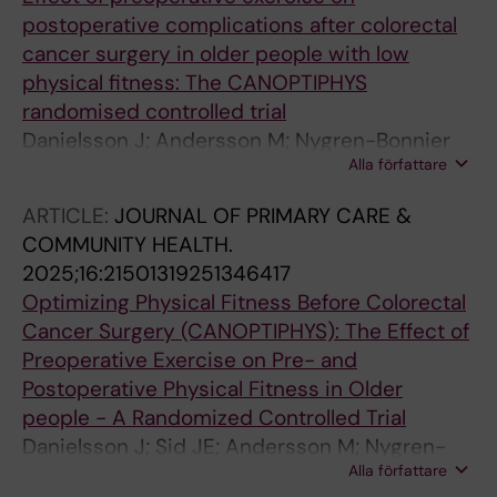
postoperative complications after colorectal
cancer surgery in older people with low
physical fitness: The CANOPTIPHYS
randomised controlled trial
Danielsson J; Andersson M; Nygren-Bonnier
Alla författare
M; Thorell A; Soop M; Sturesson C; Egenvall M;
Rydwik E
ARTICLE:
JOURNAL OF PRIMARY CARE &
COMMUNITY HEALTH.
2025;16:21501319251346417
Optimizing Physical Fitness Before Colorectal
Cancer Surgery (CANOPTIPHYS): The Effect of
Preoperative Exercise on Pre- and
Postoperative Physical Fitness in Older
people - A Randomized Controlled Trial
Danielsson J; Sid JE; Andersson M; Nygren-
Alla författare
Bonnier M; Egenvall M; Hagstromer M; Vossen