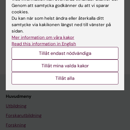
Andersson M; Egenvall M; Danielsson J; Thorell
Genom att samtycka godkänner du att vi sparar
Alla författare
A; Sturesson C; Soop M; Nygren-Bonnier M;
cookies.
Rydwik E
Du kan när som helst ändra eller återkalla ditt
samtycke via kakikonen längst ned till vänster på
sidan.
Forskningsområden:
Mer information om våra kakor
Fysioterapi
Read this information in English
Är du Johanna Danielsson?
Tillåt endast nödvändiga
Redigera din profil
Tillåt mina valda kakor
Tillåt alla
Huvudmeny
Utbildning
Forskarutbildning
Forskning