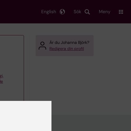
English
Sök
Meny
Är du Johanna Björk?
Redigera din profil
gi,
le