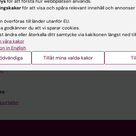
lys
för att förstå hur webbplatsen används.
Kontakta och besök KI
ingskakor
för att visa och spåra relevant innehåll och annonser
Universitetsbiblioteket
 överföras till länder utanför EU.
 godkänner du att vi sparar cookies.
Stöd forskning och utbildning
t ändra eller återkalla ditt samtycke via kakikonen längst ned til
Jobba på KI
 våra kakor
on in English
len
Karolinska Institutet Innovati
nödvändiga
Tillåt mina valda kakor
Ti
programwebbar
Kontakta presstjänsten
KI
re
portalen