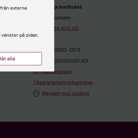
Karolinska Institutet
 från externa
171 77 Stockholm
Tel: 08-524 800 00
l vänster på sidan.
on
Org.nr: 202100-2973
llåt alla
VAT.nr: SE202100297301
Om webbplatsen
Tillgänglighetsredogörelse
Manage your cookies