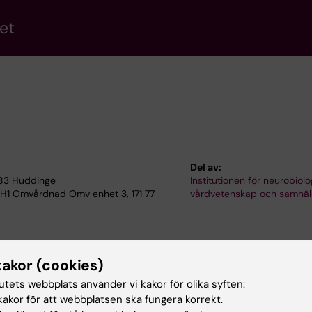
et
Del av:
4183 Huddinge
Institutionen för neurobiolo
 H1 Omvårdnad Omv enhet 3, 171 77
vårdvetenskap och samhäl
kakor (cookies)
tutets webbplats använder vi kakor för olika syften:
akor för att webbplatsen ska fungera korrekt.