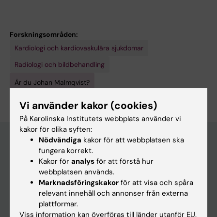
Forskningsområden:
Kardiologi och kardiovaskulära sjukdomar
Radiologi och bildbehandling
Är du Johan Malmqvist?
Redigera din profil
Vi använder kakor (cookies)
På Karolinska Institutets webbplats använder vi
kakor för olika syften:
Nödvändiga
kakor för att webbplatsen ska
fungera korrekt.
Huvudmeny
Kakor för
analys
för att förstå hur
webbplatsen används.
Utbildning
Marknadsföringskakor
för att visa och spåra
Forskarutbildning
relevant innehåll och annonser från externa
plattformar.
Forskning
Viss information kan överföras till länder utanför EU.