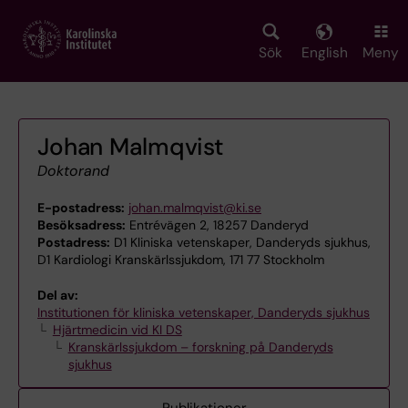
Skip
to
main
Sök
English
Meny
content
Johan Malmqvist
Doktorand
E-postadress:
johan.malmqvist@ki.se
Besöksadress:
Entrévägen 2, 18257 Danderyd
Postadress:
D1 Kliniska vetenskaper, Danderyds sjukhus,
D1 Kardiologi Kranskärlssjukdom, 171 77 Stockholm
Del av:
Institutionen för kliniska vetenskaper, Danderyds sjukhus
Hjärtmedicin vid KI DS
Kranskärlssjukdom – forskning på Danderyds
sjukhus