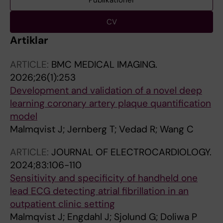
Publikationer
CV
Artiklar
ARTICLE:
BMC MEDICAL IMAGING.
2026;26(1):253
Development and validation of a novel deep
learning coronary artery plaque quantification
model
Malmqvist J; Jernberg T; Vedad R; Wang C
ARTICLE:
JOURNAL OF ELECTROCARDIOLOGY.
2024;83:106-110
Sensitivity and specificity of handheld one
lead ECG detecting atrial fibrillation in an
outpatient clinic setting
Malmqvist J; Engdahl J; Sjolund G; Doliwa P