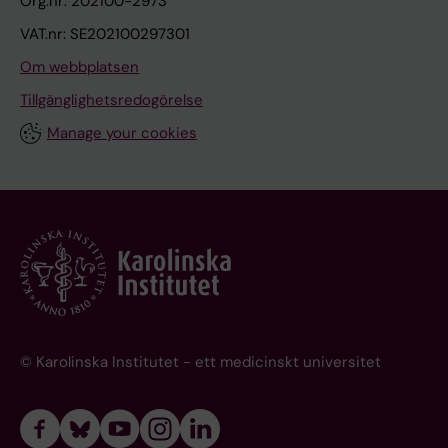
Org.nr: 202100-2973
VAT.nr: SE202100297301
Om webbplatsen
Tillgänglighetsredogörelse
Manage your cookies
© Karolinska Institutet - ett medicinskt universitet