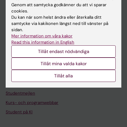
Om KI
Genom att samtycka godkänner du att vi sparar
cookies.
Du kan när som helst ändra eller återkalla ditt
På gång
samtycke via kakikonen längst ned till vänster på
sidan.
Nyheter
Mer information om våra kakor
Kalender
Read this information in English
Tillåt endast nödvändiga
Student
Tillåt mina valda kakor
Ladok
Canvas
Tillåt alla
Schema
Studentmejlen
Kurs- och programwebbar
Student på KI