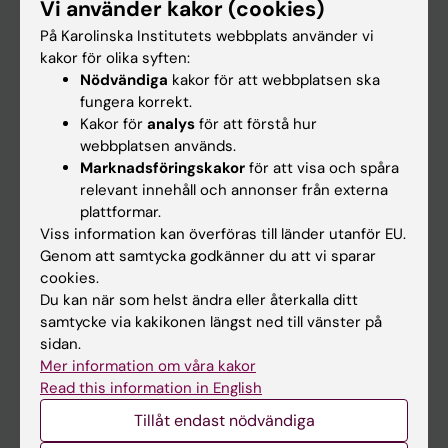
Vi använder kakor (cookies)
Forskning
På Karolinska Institutets webbplats använder vi
Om KI
kakor för olika syften:
Nödvändiga
kakor för att webbplatsen ska
fungera korrekt.
På gång
Kakor för
analys
för att förstå hur
Nyheter
webbplatsen används.
Marknadsföringskakor
för att visa och spåra
Kalender
relevant innehåll och annonser från externa
plattformar.
Student
Viss information kan överföras till länder utanför EU.
Genom att samtycka godkänner du att vi sparar
Ladok
cookies.
Canvas
Du kan när som helst ändra eller återkalla ditt
samtycke via kakikonen längst ned till vänster på
Schema
sidan.
Studentmejlen
Mer information om våra kakor
Read this information in English
Kurs- och programwebbar
Tillåt endast nödvändiga
Student på KI