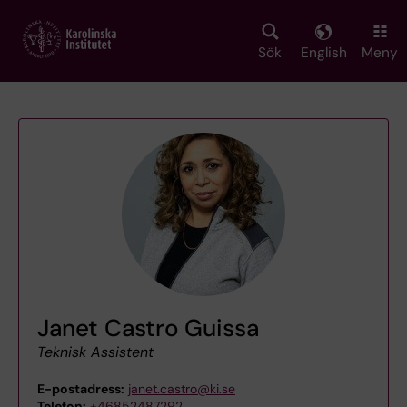
Skip
to
main
Sök
English
Meny
content
Janet Castro Guissa
Teknisk Assistent
E-postadress:
janet.castro@ki.se
Telefon:
+46852487292