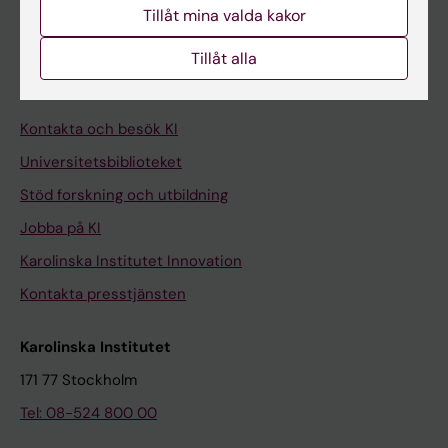
Tillåt mina valda kakor
Medarbetare
Tillåt alla
Medarbetarportalen
Kontakta och besök KI
Universitetsbiblioteket
Stöd forskning och utbildning
Jobba på KI
Karolinska Institutet Innovation
Kontakta presstjänsten
Karolinska Institutet
171 77 Stockholm
Tel: 08-524 800 00