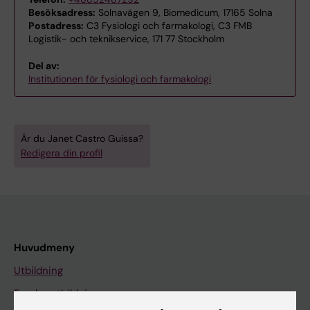
Besöksadress:
Solnavägen 9, Biomedicum, 17165 Solna
Postadress:
C3 Fysiologi och farmakologi, C3 FMB
Logistik- och teknikservice, 171 77 Stockholm
Del av:
Institutionen för fysiologi och farmakologi
Är du Janet Castro Guissa?
Redigera din profil
Huvudmeny
Utbildning
Forskarutbildning