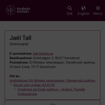
Skip
to
main
Sök
English
Meny
content
Jaél Tall
Doktorand
E-postadress:
jael.tall@ki.se
Besöksadress:
Entrévägen 2, 18257 Danderyd
Postadress:
D1 Kliniska vetenskaper, Danderyds sjukhus,
D1 KoUr Ersta, 171 77 Stockholm
Del av:
Institutionen för kliniska vetenskaper, Danderyds sjukhus
Kirurgi och urologi vid KI DS
Forskning på Ersta sjukhus – Anders Thorells
forskargrupp