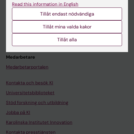
Read this information in English
Schema
Tillåt endast nödvändiga
Studentmejlen
Tillåt mina valda kakor
Kurs- och programwebbar
Student på KI
Tillåt alla
Medarbetare
Medarbetarportalen
Kontakta och besök KI
Universitetsbiblioteket
Stöd forskning och utbildning
Jobba på KI
Karolinska Institutet Innovation
Kontakta presstjänsten