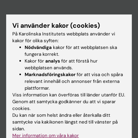
Huvudmeny
Vi använder kakor (cookies)
Utbildning
På Karolinska Institutets webbplats använder vi
Forskarutbildning
kakor för olika syften:
Nödvändiga
kakor för att webbplatsen ska
Forskning
fungera korrekt.
Om KI
Kakor för
analys
för att förstå hur
webbplatsen används.
Marknadsföringskakor
för att visa och spåra
På gång
relevant innehåll och annonser från externa
plattformar.
Nyheter
Viss information kan överföras till länder utanför EU.
Kalender
Genom att samtycka godkänner du att vi sparar
cookies.
Du kan när som helst ändra eller återkalla ditt
Student
samtycke via kakikonen längst ned till vänster på
Ladok
sidan.
Mer information om våra kakor
Canvas