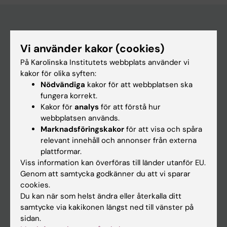
Huvudmeny
Vi använder kakor (cookies)
Utbildning
På Karolinska Institutets webbplats använder vi
kakor för olika syften:
Forskarutbildning
Nödvändiga
kakor för att webbplatsen ska
Forskning
fungera korrekt.
Kakor för
analys
för att förstå hur
Om KI
webbplatsen används.
Marknadsföringskakor
för att visa och spåra
relevant innehåll och annonser från externa
På gång
plattformar.
Nyheter
Viss information kan överföras till länder utanför EU.
Genom att samtycka godkänner du att vi sparar
Kalender
cookies.
Du kan när som helst ändra eller återkalla ditt
Student
samtycke via kakikonen längst ned till vänster på
sidan.
Ladok