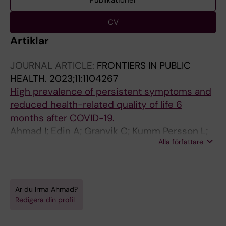
Publikationer
CV
Artiklar
JOURNAL ARTICLE:
FRONTIERS IN PUBLIC
HEALTH.
2023;11:1104267
High prevalence of persistent symptoms and
reduced health-related quality of life 6
months after COVID-19.
Ahmad I; Edin A; Granvik C; Kumm Persson L;
Alla författare
Tevell S; Månsson E; Magnuson A; Marklund I;
Persson I-L; Kauppi A; Ahlm C; Forsell MNE;
Sundh J; Lange A; Cajander S; Normark J
Är du Irma Ahmad?
Redigera din profil