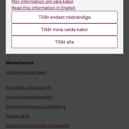
Mer information om våra kakor
Canvas
Read this information in English
Schema
Tillåt endast nödvändiga
Studentmejlen
Tillåt mina valda kakor
Kurs- och programwebbar
Tillåt alla
Student på KI
Medarbetare
Medarbetarportalen
Kontakta och besök KI
Universitetsbiblioteket
Stöd forskning och utbildning
Jobba på KI
Karolinska Institutet Innovation