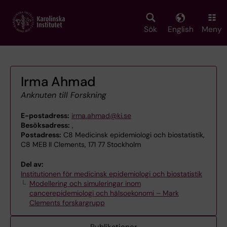
Skip
to
main
Sök
English
Meny
content
Irma Ahmad
Anknuten till Forskning
E-postadress:
irma.ahmad@ki.se
Besöksadress:
,
Postadress:
C8 Medicinsk epidemiologi och biostatistik,
C8 MEB II Clements, 171 77 Stockholm
Del av:
Institutionen för medicinsk epidemiologi och biostatistik
Modellering och simuleringar inom
cancerepidemiologi och hälsoekonomi – Mark
Clements forskargrupp