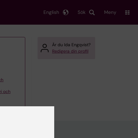
English
Sök
Meny
Är du Ida Engqvist?
Redigera din profil
ch
gi och