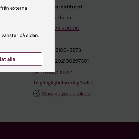
Karolinska Institutet
 från externa
171 77 Stockholm
Tel: 08-524 800 00
l vänster på sidan.
on
Org.nr: 202100-2973
llåt alla
VAT.nr: SE202100297301
Om webbplatsen
Tillgänglighetsredogörelse
Manage your cookies