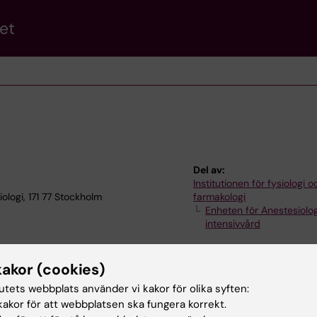
et
Del av:
Institutionen för fysiologi o
ologi, 171 77 Stockholm
farmakologi
Enheten för Anestesiolo
intensivvård
kakor (cookies)
tutets webbplats använder vi kakor för olika syften:
akor för att webbplatsen ska fungera korrekt.