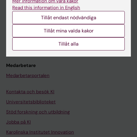
Mer information om våra kakor
Canvas
Read this information in English
Schema
Tillåt endast nödvändiga
Studentmejlen
Tillåt mina valda kakor
Kurs- och programwebbar
Tillåt alla
Student på KI
Medarbetare
Medarbetarportalen
Kontakta och besök KI
Universitetsbiblioteket
Stöd forskning och utbildning
Jobba på KI
Karolinska Institutet Innovation