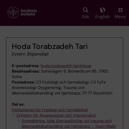
Skip
to
main
Sök
English
Meny
content
Hoda Torabzadeh Tari
Extern Stipendiat
E-postadress:
hoda.torabzadeh.tari@ki.se
Besöksadress:
Solnavägen 9, Biomedicum B5, 17165
Solna
Postadress:
C3 Fysiologi och farmakologi, C3 FyFa
Anestesiologi Oxygenering, Trauma och
läkemedelsbehandling vid hjärtstopp, 171 77 Stockholm
Del av:
Institutionen för fysiologi och farmakologi
Enheten för Anestesiologi och intensivvård
Syresättning, tidig återupplivning vid trauma och
läkemedelsbehandling vid hjärtstopp – Team Malin