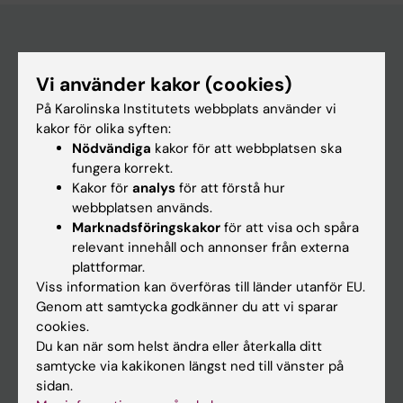
Huvudmeny
Vi använder kakor (cookies)
Utbildning
På Karolinska Institutets webbplats använder vi
kakor för olika syften:
Forskarutbildning
Nödvändiga
kakor för att webbplatsen ska
Forskning
fungera korrekt.
Kakor för
analys
för att förstå hur
Om KI
webbplatsen används.
Marknadsföringskakor
för att visa och spåra
relevant innehåll och annonser från externa
På gång
plattformar.
Nyheter
Viss information kan överföras till länder utanför EU.
Genom att samtycka godkänner du att vi sparar
Kalender
cookies.
Du kan när som helst ändra eller återkalla ditt
Student
samtycke via kakikonen längst ned till vänster på
sidan.
Ladok