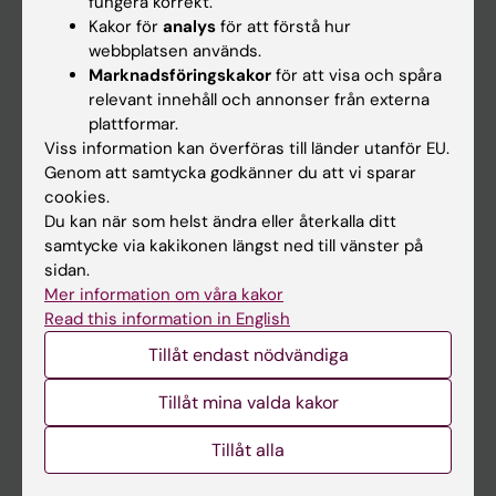
fungera korrekt.
Kakor för
analys
för att förstå hur
Student
webbplatsen används.
Ladok
Marknadsföringskakor
för att visa och spåra
relevant innehåll och annonser från externa
Canvas
plattformar.
Schema
Viss information kan överföras till länder utanför EU.
Genom att samtycka godkänner du att vi sparar
Studentmejlen
cookies.
Kurs- och programwebbar
Du kan när som helst ändra eller återkalla ditt
samtycke via kakikonen längst ned till vänster på
Student på KI
sidan.
Mer information om våra kakor
Read this information in English
Medarbetare
Tillåt endast nödvändiga
Medarbetarportalen
Tillåt mina valda kakor
Kontakta och besök KI
Tillåt alla
Universitetsbiblioteket
Stöd forskning och utbildning