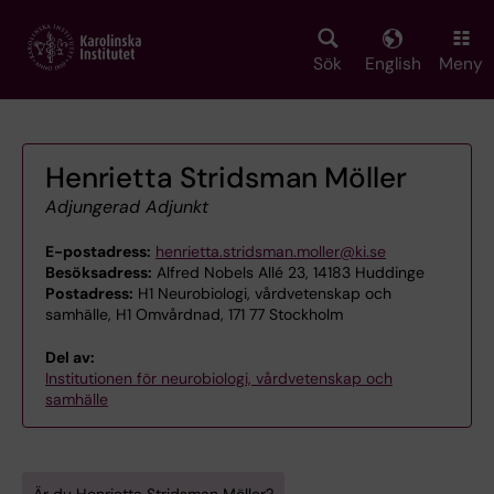
Skip
to
main
Sök
English
Meny
content
Henrietta Stridsman Möller
Adjungerad Adjunkt
E-postadress:
henrietta.stridsman.moller@ki.se
Besöksadress:
Alfred Nobels Allé 23, 14183 Huddinge
Postadress:
H1 Neurobiologi, vårdvetenskap och
samhälle, H1 Omvårdnad, 171 77 Stockholm
Del av:
Institutionen för neurobiologi, vårdvetenskap och
samhälle