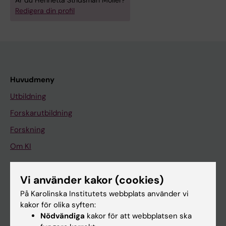
Är du Henrietta Stridsman Möller?
Redigera din profil
Huvudmeny
Utbildning
Forskarutbildning
Forskning
Om KI
Vi använder kakor (cookies)
På gång
På Karolinska Institutets webbplats använder vi
Nyheter
kakor för olika syften:
Kalender
Nödvändiga
kakor för att webbplatsen ska