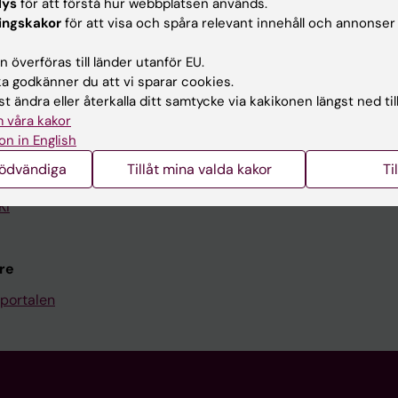
lys
för att förstå hur webbplatsen används.
Kontakta och besök KI
ingskakor
för att visa och spåra relevant innehåll och annonser
Universitetsbiblioteket
 överföras till länder utanför EU.
 godkänner du att vi sparar cookies.
Stöd forskning och utbildning
t ändra eller återkalla ditt samtycke via kakikonen längst ned til
Jobba på KI
 våra kakor
on in English
len
Karolinska Institutet Innovati
nödvändiga
Tillåt mina valda kakor
Ti
programwebbar
Kontakta presstjänsten
KI
re
portalen