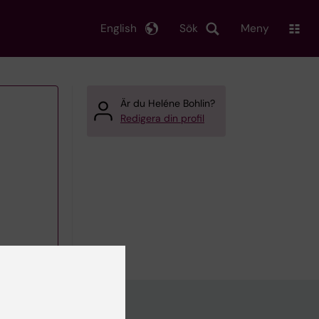
English
Sök
Meny
Är du Heléne Bohlin?
Redigera din profil