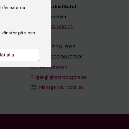
Karolinska Institutet
 från externa
171 77 Stockholm
Tel: 08-524 800 00
l vänster på sidan.
on
Org.nr: 202100-2973
llåt alla
VAT.nr: SE202100297301
Om webbplatsen
Tillgänglighetsredogörelse
Manage your cookies