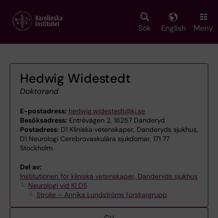
Skip
to
main
Sök
English
Meny
content
Hedwig Widestedt
Doktorand
E-postadress:
hedwig.widestedt@ki.se
Besöksadress:
Entrévägen 2, 18257 Danderyd
Postadress:
D1 Kliniska vetenskaper, Danderyds sjukhus,
D1 Neurologi Cerebrovaskulära sjukdomar, 171 77
Stockholm
Del av:
Institutionen för kliniska vetenskaper, Danderyds sjukhus
Neurologi vid KI DS
Stroke – Annika Lundströms forskargrupp