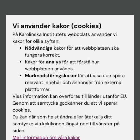
Huvudmeny
Vi använder kakor (cookies)
Utbildning
På Karolinska Institutets webbplats använder vi
Forskarutbildning
kakor för olika syften:
Nödvändiga
kakor för att webbplatsen ska
Forskning
fungera korrekt.
Om KI
Kakor för
analys
för att förstå hur
webbplatsen används.
Marknadsföringskakor
för att visa och spåra
På gång
relevant innehåll och annonser från externa
plattformar.
Nyheter
Viss information kan överföras till länder utanför EU.
Kalender
Genom att samtycka godkänner du att vi sparar
cookies.
Du kan när som helst ändra eller återkalla ditt
Student
samtycke via kakikonen längst ned till vänster på
Ladok
sidan.
Mer information om våra kakor
Canvas