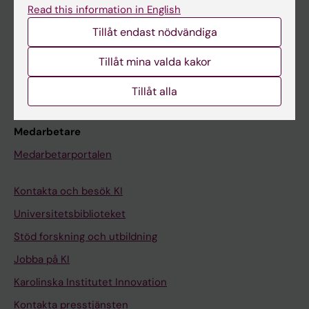
Read this information in English
Schema
Tillåt endast nödvändiga
Studentmejlen
Tillåt mina valda kakor
Kurs- och programwebbar
Student på KI
Tillåt alla
Medarbetare
Medarbetarportalen
Kontakta och besök KI
Universitetsbiblioteket
Stöd forskning och utbildning
Jobba på KI
Karolinska Institutet Innovation
Kontakta presstjänsten