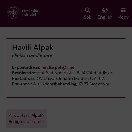
Skip
to
main
Sök
English
Meny
content
Havili Alpak
Klinisk Handledare
E-postadress:
havili.alpak@ki.se
Besöksadress:
Alfred Nobels Allé 8, 14104 Huddinge
Postadress:
OV Universitetstandvården, OV UTA
Prevention & sjukdomsbehandling, 171 77 Stockholm
Är du Havili Alpak?
Redigera din profil