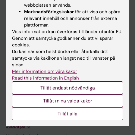
Ladok
webbplatsen används.
Canvas
Marknadsföringskakor
för att visa och spåra
relevant innehåll och annonser från externa
Schema
plattformar.
Studentmejlen
Viss information kan överföras till länder utanför EU.
Genom att samtycka godkänner du att vi sparar
Kurs- och programwebbar
cookies.
Student på KI
Du kan när som helst ändra eller återkalla ditt
samtycke via kakikonen längst ned till vänster på
sidan.
Medarbetare
Mer information om våra kakor
Read this information in English
Medarbetarportalen
Tillåt endast nödvändiga
Kontakta och besök KI
Tillåt mina valda kakor
Universitetsbiblioteket
Tillåt alla
Stöd forskning och utbildning
Jobba på KI