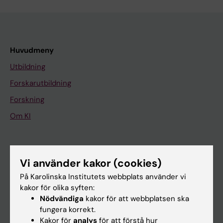
Huvudmeny
Utbildning
Forskarutbildning
Forskning
Om KI
På gång
Vi använder kakor (cookies)
Nyheter
På Karolinska Institutets webbplats använder vi
Kalender
kakor för olika syften:
Nödvändiga
kakor för att webbplatsen ska
Student
fungera korrekt.
Kakor för
analys
för att förstå hur