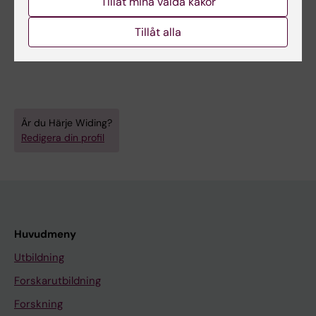
Tillåt mina valda kakor
homelessness with substance use disorders:
a Swedish cohort study
Tillåt alla
Gaber SN; Franck J; Widing H; Haellgren J;
Alla författare
Mattsson E; Westman J
Är du Härje Widing?
Redigera din profil
Huvudmeny
Utbildning
Forskarutbildning
Forskning