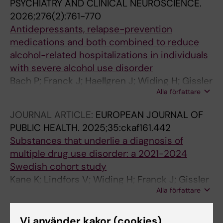
PSYCHIATRY AND CLINICAL NEUROSCIENCE.
2026;276(2):761-770
Antidepressants, relapse-prevention
medications and both combined to reduce
alcohol-related hospitalizations in individuals
with severe alcohol use disorder
Bach P; Franck J; Haellgren J; Widing H; Gissler
Alla författare
M; Westman J
JOURNAL ARTICLE:
EUROPEAN JOURNAL OF
PUBLIC HEALTH.
2025;35:ckaf161.442
Substances that underlie a diagnosis of
multiple drug use disorder: a 2021-2024
Swedish cohort study
Kane K; Lindfors V; Widing H; Franck J; Gissler
Alla författare
N; Westman J
ARTICLE:
COMMUNICATIONS MEDICINE.
Vi använder kakor (cookies)