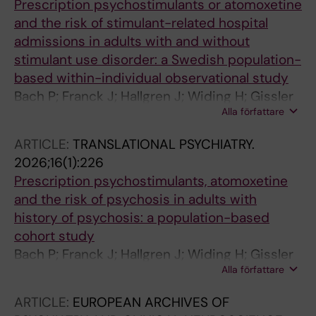
Prescription psychostimulants or atomoxetine
and the risk of stimulant-related hospital
admissions in adults with and without
stimulant use disorder: a Swedish population-
based within-individual observational study
Bach P; Franck J; Hallgren J; Widing H; Gissler
Alla författare
M; Westman J
ARTICLE:
TRANSLATIONAL PSYCHIATRY.
2026;16(1):226
Prescription psychostimulants, atomoxetine
and the risk of psychosis in adults with
history of psychosis: a population-based
cohort study
Bach P; Franck J; Hallgren J; Widing H; Gissler
Alla författare
M; Westman J
ARTICLE:
EUROPEAN ARCHIVES OF