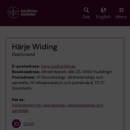
Skip
to
main
Sök
English
Meny
content
Härje Widing
Doktorand
E-postadress:
harje.widing@ki.se
Besöksadress:
Alfred Nobels Allé 23, 14183 Huddinge
Postadress:
H1 Neurobiologi, vårdvetenskap och
samhälle, H1 Allmänmedicin och primärvård, 171 77
Stockholm
Del av:
Institutionen för neurobiologi, vårdvetenskap och
samhälle
Orcid