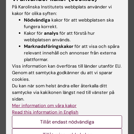
2025;5(1):390
På Karolinska Institutets webbplats använder vi
A national cohort study of long-term opioid
kakor för olika syften:
prescription and sociodemographic and
Nödvändiga
kakor för att webbplatsen ska
health care-related risk factors
fungera korrekt.
Kruger C; Franck J; Widing H; Hallgren J;
Kakor för
analys
för att förstå hur
webbplatsen används.
Alla författare
Gissler M; Westman J
Marknadsföringskakor
för att visa och spåra
ARTICLE:
ACTA PSYCHIATRICA SCANDINAVICA.
relevant innehåll och annonser från externa
plattformar.
2025;152(2):94-103
Viss information kan överföras till länder utanför EU.
Pharmacological Treatments in Alcohol Use
Genom att samtycka godkänner du att vi sparar
Disorder and Risk of Alcohol-Related
cookies.
Hospitalizations: A Register Study
Du kan när som helst ändra eller återkalla ditt
Bach P; Franck J; Hallgren J; Widing H; Gissler
samtycke via kakikonen längst ned till vänster på
sidan.
Alla författare
M; Westman J
Mer information om våra kakor
ARTICLE:
JOURNAL OF EPIDEMIOLOGY AND
Read this information in English
COMMUNITY HEALTH.
2024;78(8):473-478
Tillåt endast nödvändiga
Excess mortality among people in