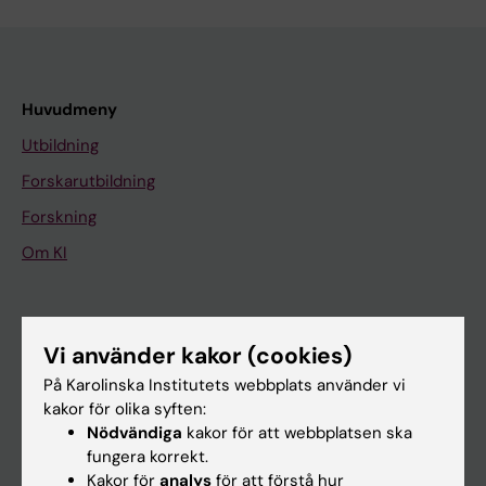
Huvudmeny
Utbildning
Forskarutbildning
Forskning
Om KI
På gång
Vi använder kakor (cookies)
Nyheter
På Karolinska Institutets webbplats använder vi
Kalender
kakor för olika syften:
Nödvändiga
kakor för att webbplatsen ska
Student
fungera korrekt.
Kakor för
analys
för att förstå hur