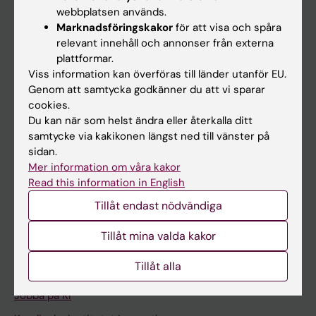
Ladok
webbplatsen används.
Canvas
Marknadsföringskakor
för att visa och spåra
relevant innehåll och annonser från externa
Schema
plattformar.
Studentmejlen
Viss information kan överföras till länder utanför EU.
Genom att samtycka godkänner du att vi sparar
Kurs- och programwebbar
cookies.
Student på KI
Du kan när som helst ändra eller återkalla ditt
samtycke via kakikonen längst ned till vänster på
sidan.
Medarbetare
Mer information om våra kakor
Read this information in English
Medarbetarportalen
Tillåt endast nödvändiga
Kontakta och besök KI
Tillåt mina valda kakor
Universitetsbiblioteket
Tillåt alla
Stöd forskning och utbildning
Jobba på KI