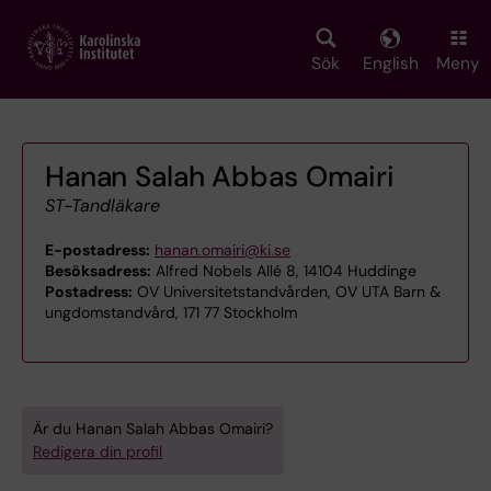
Skip
to
main
Sök
English
Meny
content
Hanan Salah Abbas Omairi
ST-Tandläkare
E-postadress:
hanan.omairi@ki.se
Besöksadress:
Alfred Nobels Allé 8, 14104 Huddinge
Postadress:
OV Universitetstandvården, OV UTA Barn &
ungdomstandvård, 171 77 Stockholm
Är du Hanan Salah Abbas Omairi?
Redigera din profil