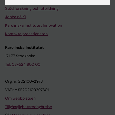
Universitetsbiblioteket
Stöd forskning och utbildning
Jobba på KI
Karolinska Institutet Innovation
Kontakta presstjänsten
Karolinska Institutet
171 77 Stockholm
Tel: 08-524 800 00
Org.nr: 202100-2973
VAT.nr: SE202100297301
Om webbplatsen
Tillgänglighetsredogörelse