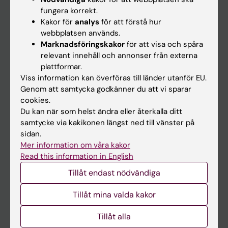
Kalender
fungera korrekt.
Kakor för
analys
för att förstå hur
webbplatsen används.
Student
Marknadsföringskakor
för att visa och spåra
Ladok
relevant innehåll och annonser från externa
plattformar.
Canvas
Viss information kan överföras till länder utanför EU.
Schema
Genom att samtycka godkänner du att vi sparar
cookies.
Studentmejlen
Du kan när som helst ändra eller återkalla ditt
Kurs- och programwebbar
samtycke via kakikonen längst ned till vänster på
sidan.
Student på KI
Mer information om våra kakor
Read this information in English
Medarbetare
Tillåt endast nödvändiga
Medarbetarportalen
Tillåt mina valda kakor
Kontakta och besök KI
Tillåt alla