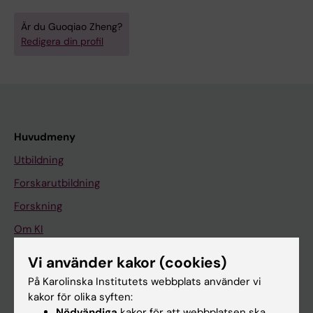
Är du Guoqiao Zheng?
Redigera din profil
Huvudmeny
Utbildning
Forskarutbildning
Forskning
Om KI
Vi använder kakor (cookies)
På gång
På Karolinska Institutets webbplats använder vi
kakor för olika syften:
Nyheter
Nödvändiga
kakor för att webbplatsen ska