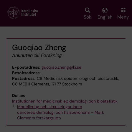
Skip
to
main
Sök
English
Meny
content
Guoqiao Zheng
Anknuten till Forskning
E-postadress:
guoqiao.zheng@ki.se
Besöksadress:
,
Postadress:
C8 Medicinsk epidemiologi och biostatistik,
C8 MEB II Clements, 171 77 Stockholm
Del av:
Institutionen för medicinsk epidemiologi och biostatistik
Modellering och simuleringar inom
cancerepidemiologi och hälsoekonomi – Mark
Clements forskargrupp