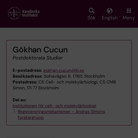
Skip
to
main
Sök
English
Meny
content
Gökhan Cucun
Postdoktorala Studier
E-postadress:
gokhan.cucun@ki.se
Besöksadress:
Solnavägen 9, 17165 Stockholm
Postadress:
C5 Cell- och molekylärbiologi, C5 CMB
Simon, 171 77 Stockholm
Del av:
Institutionen för cell- och molekylärbiologi
Regenereringsmekanismer – Andras Simons
forskargrupp