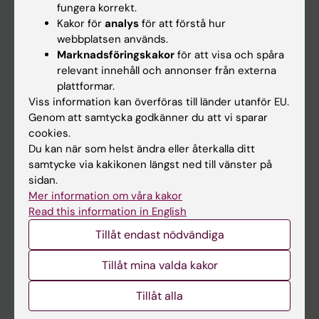
fungera korrekt.
Kakor för
analys
för att förstå hur
Student
webbplatsen används.
Marknadsföringskakor
för att visa och spåra
Ladok
relevant innehåll och annonser från externa
Canvas
plattformar.
Viss information kan överföras till länder utanför EU.
Schema
Genom att samtycka godkänner du att vi sparar
Studentmejlen
cookies.
Du kan när som helst ändra eller återkalla ditt
Kurs- och programwebbar
samtycke via kakikonen längst ned till vänster på
Student på KI
sidan.
Mer information om våra kakor
Read this information in English
Medarbetare
Tillåt endast nödvändiga
Medarbetarportalen
Tillåt mina valda kakor
Kontakta och besök KI
Tillåt alla
Universitetsbiblioteket