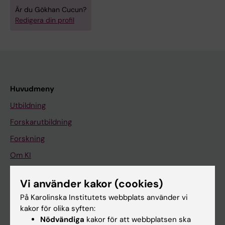
Är du Gökhan Cucun?
Redigera din profil
Huvudmeny
Utbildning
Forskarutbildning
Forskning
Om KI
Vi använder kakor (cookies)
På gång
På Karolinska Institutets webbplats använder vi
Nyheter
kakor för olika syften:
Nödvändiga
kakor för att webbplatsen ska
Kalender