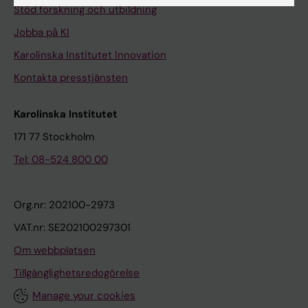
Stöd forskning och utbildning
Jobba på KI
Karolinska Institutet Innovation
Kontakta presstjänsten
Karolinska Institutet
171 77 Stockholm
Tel: 08-524 800 00
Org.nr: 202100-2973
VAT.nr: SE202100297301
Om webbplatsen
Tillgänglighetsredogörelse
Manage your cookies