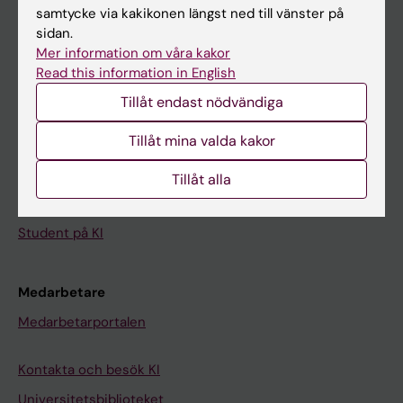
Kalender
samtycke via kakikonen längst ned till vänster på
sidan.
Mer information om våra kakor
Student
Read this information in English
Ladok
Tillåt endast nödvändiga
Canvas
Tillåt mina valda kakor
Schema
Studentmejlen
Tillåt alla
Kurs- och programwebbar
Student på KI
Medarbetare
Medarbetarportalen
Kontakta och besök KI
Universitetsbiblioteket