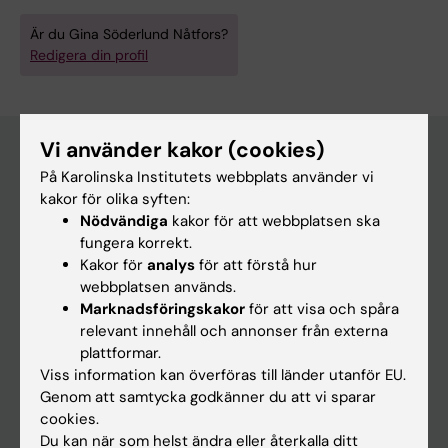
Är du Gina Söderlund Nåtfors?
Redigera din profil
Vi använder kakor (cookies)
På Karolinska Institutets webbplats använder vi
Huvudmeny
kakor för olika syften:
Nödvändiga
kakor för att webbplatsen ska
Utbildning
fungera korrekt.
Forskarutbildning
Kakor för
analys
för att förstå hur
webbplatsen används.
Forskning
Marknadsföringskakor
för att visa och spåra
Om KI
relevant innehåll och annonser från externa
plattformar.
Viss information kan överföras till länder utanför EU.
På gång
Genom att samtycka godkänner du att vi sparar
cookies.
Nyheter
Du kan när som helst ändra eller återkalla ditt