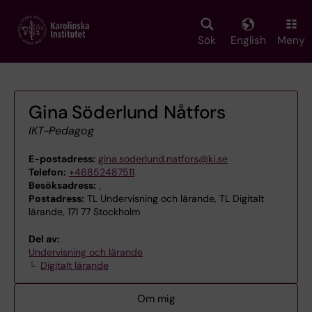
Skip
to
main
Sök
English
Meny
content
Gina Söderlund Nåtfors
IKT-Pedagog
E-postadress:
gina.soderlund.natfors@ki.se
Telefon:
+46852487511
Besöksadress:
,
Postadress:
TL Undervisning och lärande, TL Digitalt
lärande, 171 77 Stockholm
Del av:
Undervisning och lärande
Digitalt lärande
Om mig