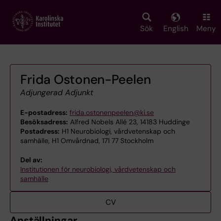
Skip
to
main
Sök
English
Meny
content
Frida Ostonen-Peelen
Adjungerad Adjunkt
E-postadress:
frida.ostonenpeelen@ki.se
Besöksadress:
Alfred Nobels Allé 23, 14183 Huddinge
Postadress:
H1 Neurobiologi, vårdvetenskap och
samhälle, H1 Omvårdnad, 171 77 Stockholm
Del av:
Institutionen för neurobiologi, vårdvetenskap och
samhälle
CV
Anställningar