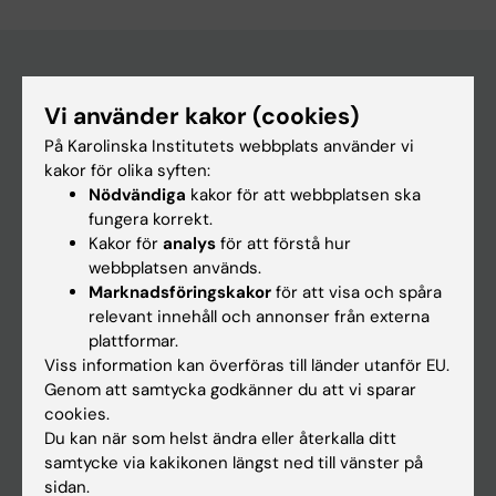
Vi använder kakor (cookies)
Huvudmeny
På Karolinska Institutets webbplats använder vi
Utbildning
kakor för olika syften:
Forskarutbildning
Nödvändiga
kakor för att webbplatsen ska
fungera korrekt.
Forskning
Kakor för
analys
för att förstå hur
Om KI
webbplatsen används.
Marknadsföringskakor
för att visa och spåra
relevant innehåll och annonser från externa
På gång
plattformar.
Viss information kan överföras till länder utanför EU.
Nyheter
Genom att samtycka godkänner du att vi sparar
Kalender
cookies.
Du kan när som helst ändra eller återkalla ditt
samtycke via kakikonen längst ned till vänster på
Student
sidan.