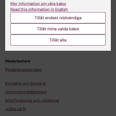
Ladok
Mer information om våra kakor
Read this information in English
Canvas
Tillåt endast nödvändiga
Schema
Studentmejlen
Tillåt mina valda kakor
Kurs- och programwebbar
Tillåt alla
Student på KI
Medarbetare
Medarbetarportalen
Kontakta och besök KI
Universitetsbiblioteket
Stöd forskning och utbildning
Jobba på KI