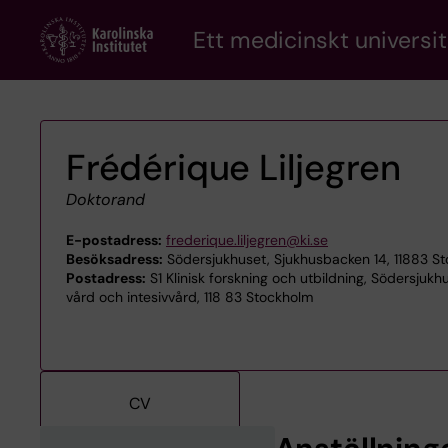
Skip
Ett medicinskt universit
to
main
content
Frédérique Liljegren
Doktorand
E-postadress:
frederique.liljegren@ki.se
Besöksadress:
Södersjukhuset, Sjukhusbacken 14, 11883 S
Postadress:
S1 Klinisk forskning och utbildning, Södersjukh
vård och intesivvård, 118 83 Stockholm
CV