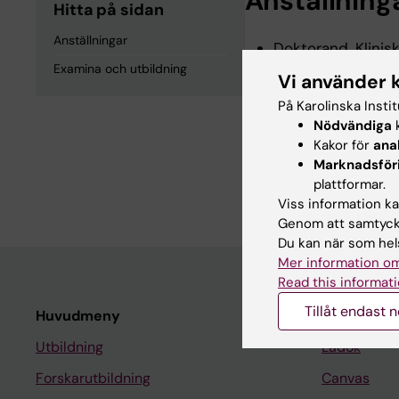
Anställning
Hitta på sidan
Anställningar
Doktorand, Klinisk
2026-2029
Examina och utbildning
Vi använder 
På Karolinska Insti
Nödvändiga
k
Examina och
Kakor för
ana
Marknadsför
Läkarexamen, Karo
plattformar.
Viss information kan
Genom att samtycka
Du kan när som hels
Mer information om
Read this informati
Tillåt endast 
Huvudmeny
Student
Utbildning
Ladok
Forskarutbildning
Canvas