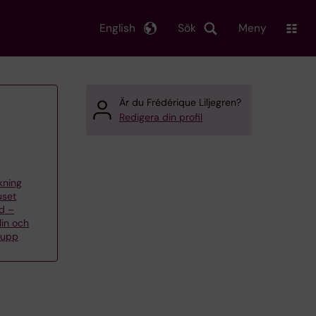
English
Sök
Meny
Är du Frédérique Liljegren?
Redigera din profil
skning
uset
rd –
in och
rupp