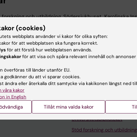
ar
 forskning och utbildning, Södersjukhuset, Karolinska Ins
kakor (cookies)
tutets webbplats använder vi kakor för olika syften:
akor för att webbplatsen ska fungera korrekt.
 utbildning
lys
för att förstå hur webbplatsen används.
ingskakor
för att visa och spåra relevant innehåll och annonser
linska Institutet, 2020
 överföras till länder utanför EU.
 godkänner du att vi sparar cookies.
t ändra eller återkalla ditt samtycke via kakikonen längst ned til
 våra kakor
on in English
nödvändiga
Tillåt mina valda kakor
Ti
Kontakta och besök KI
Universitetsbiblioteket
Stöd forskning och utbildning