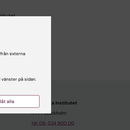
titutet,
 från externa
l vänster på sidan.
llåt alla
Karolinska Institutet
171 77 Stockholm
Tel: 08-524 800 00