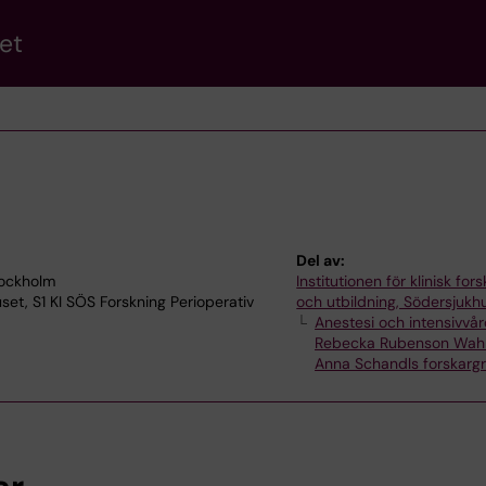
et
Del av:
tockholm
Institutionen för klinisk for
uset, S1 KI SÖS Forskning Perioperativ
och utbildning, Södersjukh
Anestesi och intensivvå
Rebecka Rubenson Wahl
Anna Schandls forskarg