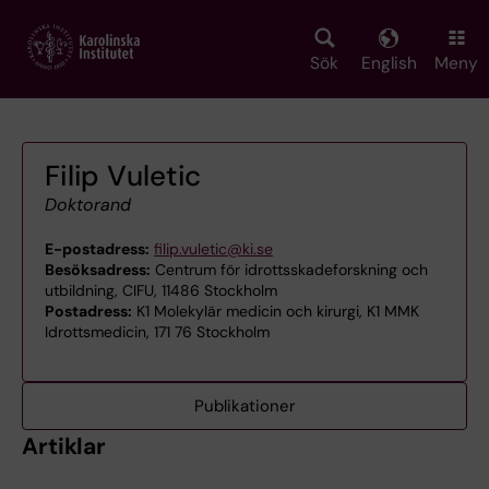
Skip
to
main
Sök
English
Meny
content
Filip Vuletic
Doktorand
E-postadress:
filip.vuletic@ki.se
Besöksadress:
Centrum för idrottsskadeforskning och
utbildning, CIFU, 11486 Stockholm
Postadress:
K1 Molekylär medicin och kirurgi, K1 MMK
Idrottsmedicin, 171 76 Stockholm
Publikationer
Artiklar