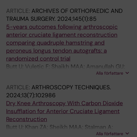
ARTICLE:
ARCHIVES OF ORTHOPAEDIC AND
TRAUMA SURGERY.
2024;145(1):85
5-years outcomes following arthroscopic
anterior cruciate ligament reconstruction
comparing quadruple hamstring and
peroneus longus tendon autografts: a
randomized control trial
Butt U; Vuletic F; Shaikh MAA; Amanullah GU;
Alla författare
Rehman GU; Shah IA; Stalman A; Khan ZA
ARTICLE:
ARTHROSCOPY TECHNIQUES.
2024;13(7):102986
Dry Knee Arthroscopy With Carbon Dioxide
Insufflation for Anterior Cruciate Ligament
Reconstruction
Butt U; Khan ZA; Sheikh MAA; Stalman A;
Alla författare
Vuletic F