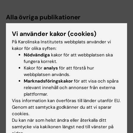
Alla övriga publikationer
REVIEW:
JOURNAL OF ISAKOS.
2026;18:101094
Vi använder kakor (cookies)
Ten-year risk of graft re-rupture and
På Karolinska Institutets webbplats använder vi
contralateral anterior cruciate ligament injury
kakor för olika syften:
after primary anterior cruciate ligament
Nödvändiga
kakor för att webbplatsen ska
fungera korrekt.
reconstruction: A systematic review and
Kakor för
analys
för att förstå hur
meta-analysis
webbplatsen används.
Khan ZA; Stalman A; Impieri L; Butt U; Vuletic F
Marknadsföringskakor
för att visa och spåra
relevant innehåll och annonser från externa
plattformar.
Viss information kan överföras till länder utanför EU.
Forskningsområden:
Genom att samtycka godkänner du att vi sparar
Ortopedi
cookies.
Du kan när som helst ändra eller återkalla ditt
Är du Filip Vuletic?
samtycke via kakikonen längst ned till vänster på
Redigera din profil