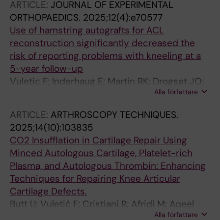
ARTICLE:
JOURNAL OF EXPERIMENTAL
ORTHOPAEDICS.
2025;12(4):e70577
Use of hamstring autografts for ACL
reconstruction significantly decreased the
risk of reporting problems with kneeling at a
5-year follow-up
Vuletic F; Inderhaug E; Martin RK; Drogset JO;
Alla författare
Hansen AK; Lygre SHL; Visnes H; Persson A
ARTICLE:
ARTHROSCOPY TECHNIQUES.
2025;14(10):103835
CO2 Insufflation in Cartilage Repair Using
Minced Autologous Cartilage, Platelet-rich
Plasma, and Autologous Thrombin: Enhancing
Techniques for Repairing Knee Articular
Cartilage Defects.
Butt U; Vuletić F; Cristiani R; Afridi M; Aqeel
Alla författare
Khan Z; Hussain Y; Stålman A