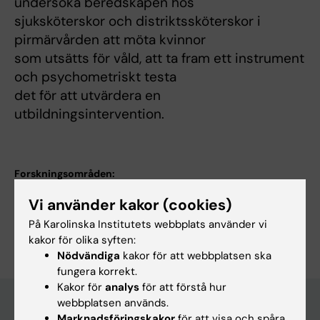
undersöka beredskapen hos
sjuksköterskor och distriktssköterskor i
pirmärvården att möta kvinnor
som utsätts för våld, att ta fram ett instrument
och psychometriskt testa
det för att utvärdera en
utbildningsintervention.
Forskningsområden:
Omvårdnad
Vi använder kakor (cookies)
Är du Eva Sundborg?
På Karolinska Institutets webbplats använder vi
Redigera din profil
kakor för olika syften:
Nödvändiga
kakor för att webbplatsen ska
fungera korrekt.
Kakor för
analys
för att förstå hur
webbplatsen används.
Marknadsföringskakor
för att visa och spåra