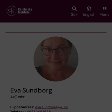
Skip
to
main
Sök
English
Meny
content
Eva Sundborg
Adjunkt
E-postadress:
eva.sundborg@ki.se
Telefon:
+46852483688