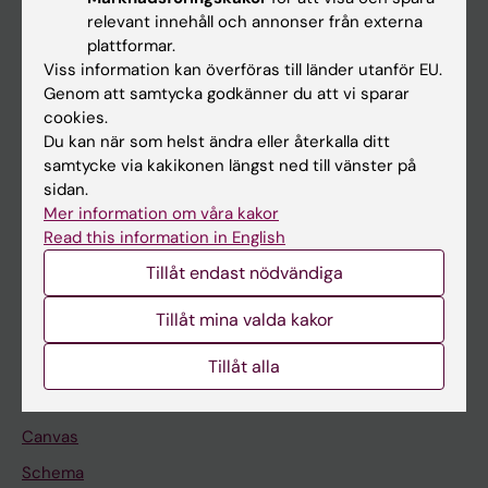
Huvudmeny
relevant innehåll och annonser från externa
plattformar.
Utbildning
Viss information kan överföras till länder utanför EU.
Forskarutbildning
Genom att samtycka godkänner du att vi sparar
cookies.
Forskning
Du kan när som helst ändra eller återkalla ditt
Om KI
samtycke via kakikonen längst ned till vänster på
sidan.
Mer information om våra kakor
På gång
Read this information in English
Nyheter
Tillåt endast nödvändiga
Kalender
Tillåt mina valda kakor
Student
Tillåt alla
Ladok
Canvas
Schema