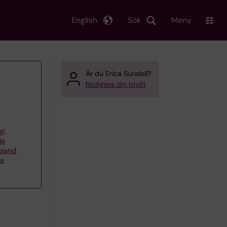
English
Sök
Meny
Är du Erica Sundell?
Redigera din profil
gi,
le
bland
ne