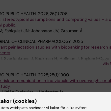
C PUBLIC HEALTH.
2026;26(1):706
k: stereotypical assumptions and competing values - a q
l public.
M; Fahlquist JN; Johansson JV; Grauman Å
URNAL OF CLINICAL PHARMACOLOGY.
2025
ant pair lactation studies with biobanking for research 
ements
 I; Svedenkrans J; Backman H; Hellman J; Englund-Ogge 
Alla 
om I; Wutte A; Sundell E; Baranczewski P; Shaughnessy 
C PUBLIC HEALTH.
2025;25(1):1900
 risk communication in individuals with overweight or o
study.
 Nihlén Fahlquist J; Hedström M
kakor (cookies)
CHIVES OF PUBLIC HEALTH.
2024;82(1):154
tutets webbplats använder vi kakor för olika syften:
yle-related risk communication in patients with breast a