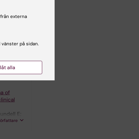
tröm M
 från externa
ional
l vänster på sidan.
llåt alla
a of
inical
undell E;
författare