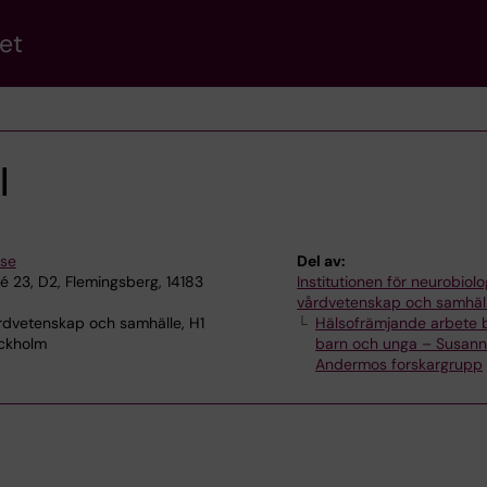
et
l
.se
Del av:
é 23, D2, Flemingsberg, 14183
Institutionen för neurobiolo
vårdvetenskap och samhäl
rdvetenskap och samhälle, H1
Hälsofrämjande arbete 
ckholm
barn och unga – Susan
Andermos forskargrupp