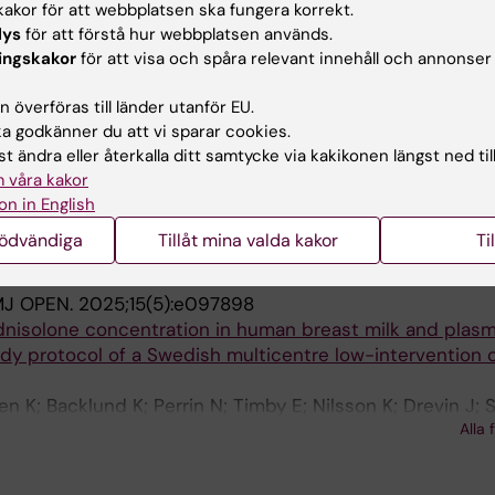
akor för att webbplatsen ska fungera korrekt.
qualitative interview study in Sweden.
lys
för att förstå hur webbplatsen används.
; Johansson JV; Cavalli-Björkman N; Fahlquist JN; Heds
ingskakor
för att visa och spåra relevant innehåll och annonser
 HEALTH.
2022;22(1):2278
 överföras till länder utanför EU.
igital health information-seeking behavior - a cross-sect
 godkänner du att vi sparar cookies.
educated Swedes
t ändra eller återkalla ditt samtycke via kakikonen längst ned til
J; Grauman A
 våra kakor
on in English
publikationer
nödvändiga
Tillåt mina valda kakor
Ti
J OPEN.
2025;15(5):e097898
dnisolone concentration in human breast milk and plasm
udy protocol of a Swedish multicentre low-intervention cl
n K; Backlund K; Perrin N; Timby E; Nilsson K; Drevin J; S
Alla 
son M