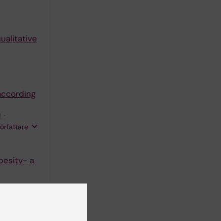
ualitative
according
L;
författare
L
besity- a
nd