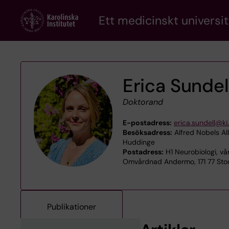
Skip
Ett medicinskt universit
to
main
content
Erica Sundel
Doktorand
E-postadress:
erica.sundell@ki
Besöksadress:
Alfred Nobels All
Huddinge
Postadress:
H1 Neurobiologi, vå
Omvårdnad Andermo, 171 77 Sto
Publikationer