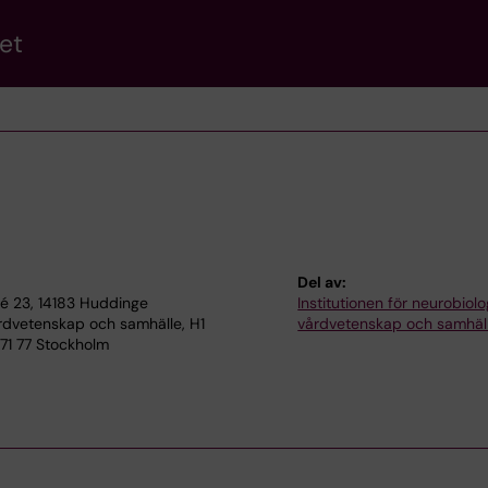
et
Del av:
lé 23, 14183 Huddinge
Institutionen för neurobiolo
rdvetenskap och samhälle, H1
vårdvetenskap och samhäl
71 77 Stockholm