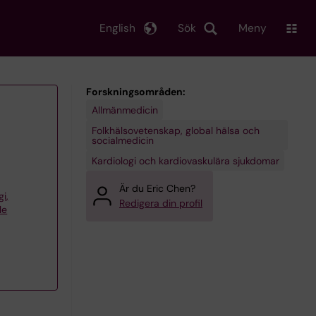
English
Sök
Meny
Forskningsområden:
Allmänmedicin
Folkhälsovetenskap, global hälsa och
socialmedicin
Kardiologi och kardiovaskulära sjukdomar
Är du Eric Chen?
gi,
Redigera din profil
le