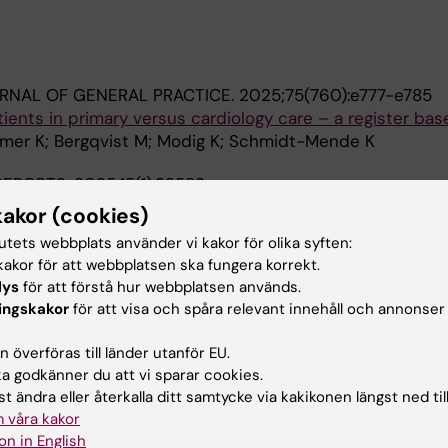
URNAL OF GENERAL PRACTICE.
2025;75(760):e777-e785
atients in primary versus cardiology care – a register ba
mer K; Bergqvist M; Modig K; Schmidt-Mende K
 REPORTS.
2025;15(1):32583
ecialist, and hospital care data on disease frequency es
kakor (cookies)
en
tutets webbplats använder vi kakor för olika syften:
chting M; Chen E; Louro J; Modig K
akor för att webbplatsen ska fungera korrekt.
lys
för att förstå hur webbplatsen används.
BEHAVIOR.
2021;11(5):e02110
ingskakor
för att visa och spåra relevant innehåll och annonser
ivity in stroke units in Latvia and Sweden.
ērziņa G; Stibrant Sunnerhagen K
 överföras till länder utanför EU.
 godkänner du att vi sparar cookies.
 REHABILITATION MEDICINE.
2020;52(4):jrm00041
t ändra eller återkalla ditt samtycke via kakikonen längst ned til
ivity in acute stroke patients treated at a stroke unit: A
 våra kakor
ional study.
on in English