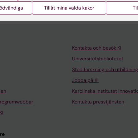
; Danielsson A; Palstam A; Sunnerhagen KS
nödvändiga
Tillåt mina valda kakor
Ti
Kontakta och besök KI
Universitetsbiblioteket
Stöd forskning och utbildning
Jobba på KI
len
Karolinska Institutet Innovati
programwebbar
Kontakta presstjänsten
KI
re