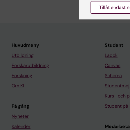
Chen E; Viktorisson A
Tillåt endast 
Huvudmeny
Student
Utbildning
Ladok
Forskarutbildning
Canvas
Forskning
Schema
Om KI
Studentmej
Kurs- och 
På gång
Student på 
Nyheter
Kalender
Medarbeta