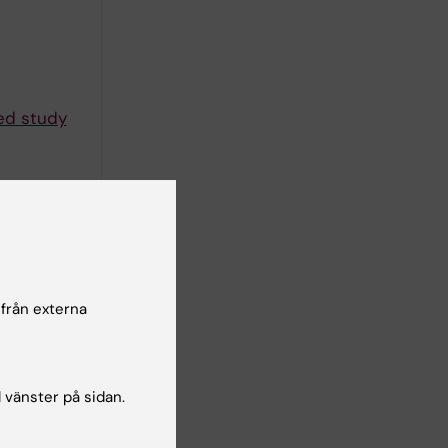
sed study
timates in
 från externa
l vänster på sidan.