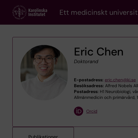
Skip
Ett medicinskt universit
to
main
content
Eric Chen
Doktorand
E-postadress:
eric.chen@ki.se
Besöksadress:
Alfred Nobels Al
Postadress:
H1 Neurobiologi, vå
Allmänmedicin och primärvård, 1
Orcid
Publikationer