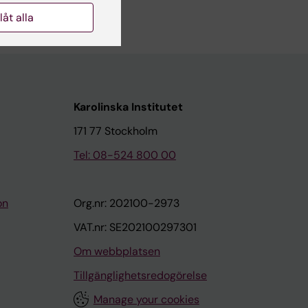
llåt alla
Karolinska Institutet
171 77 Stockholm
Tel: 08-524 800 00
on
Org.nr: 202100-2973
VAT.nr: SE202100297301
Om webbplatsen
Tillgänglighetsredogörelse
Manage your cookies