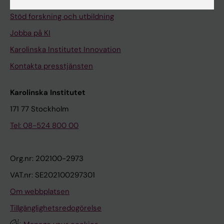
Universitetsbiblioteket
Stöd forskning och utbildning
Jobba på KI
Karolinska Institutet Innovation
Kontakta presstjänsten
Karolinska Institutet
171 77 Stockholm
Tel: 08-524 800 00
Org.nr: 202100-2973
VAT.nr: SE202100297301
Om webbplatsen
Tillgänglighetsredogörelse