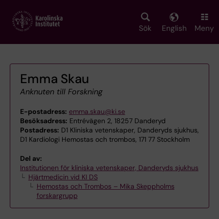
Skip
to
main
Sök
English
Meny
content
Emma Skau
Anknuten till Forskning
E-postadress:
emma.skau@ki.se
Besöksadress:
Entrévägen 2, 18257 Danderyd
Postadress:
D1 Kliniska vetenskaper, Danderyds sjukhus,
D1 Kardiologi Hemostas och trombos, 171 77 Stockholm
Del av:
Institutionen för kliniska vetenskaper, Danderyds sjukhus
Hjärtmedicin vid KI DS
Hemostas och Trombos – Mika Skeppholms
forskargrupp