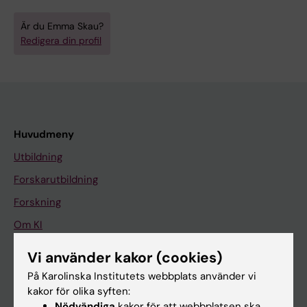
Är du Emma Skau?
Redigera din profil
Huvudmeny
Utbildning
Forskarutbildning
Forskning
Om KI
Vi använder kakor (cookies)
På gång
På Karolinska Institutets webbplats använder vi
kakor för olika syften:
Nyheter
Nödvändiga
kakor för att webbplatsen ska