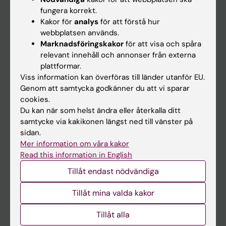
Kalender
fungera korrekt.
Kakor för
analys
för att förstå hur
webbplatsen används.
Student
Marknadsföringskakor
för att visa och spåra
Ladok
relevant innehåll och annonser från externa
plattformar.
Canvas
Viss information kan överföras till länder utanför EU.
Schema
Genom att samtycka godkänner du att vi sparar
cookies.
Studentmejlen
Du kan när som helst ändra eller återkalla ditt
Kurs- och programwebbar
samtycke via kakikonen längst ned till vänster på
sidan.
Student på KI
Mer information om våra kakor
Read this information in English
Medarbetare
Tillåt endast nödvändiga
Medarbetarportalen
Tillåt mina valda kakor
Kontakta och besök KI
Tillåt alla