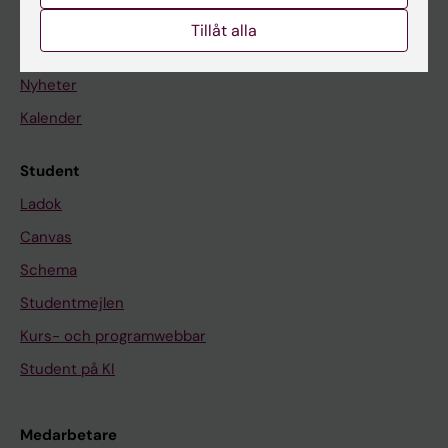
Tillåt alla
På gång
Nyheter
Kalender
Student
Ladok
Canvas
Schema
Studentmejlen
Kurs- och programwebbar
Student på KI
Medarbetare