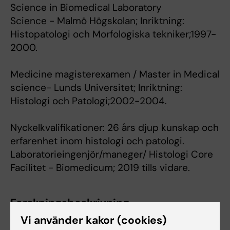
Science in Biomedical Laboratory
Science - Malmö Högskolan; Inriktning:
Histopatologi och Morfologiska tekniker;1997-
2000.
Medicine magisterexamen / Master in Medical
science- Lunds Universitet; Inriktning:
Histologi och Patologi;2002-2004.
Nyckelkvalifikationer: 26 års djup kunskap och
erfarenhet inom histologi och patologi.
Laboratorieingenjör/maneger/ Histologi Core
Facilitet - Biomedicum; 2019 tills vidare.
Forskningsbeskrivning
Vi använder kakor (cookies)
Histologi & Patologi