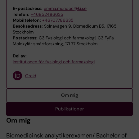
E-postadress:
emma.mondoc@ki.se
Telefon:
+46852486635
Mobiltelefon:
+46707786635
Besöksadress:
Solnavägen 9, Biomedicum B5, 17165
Stockholm
Postadress:
C3 Fysiologi och farmakologi, C3 FyFa
Molekylär smärtforskning, 171 77 Stockholm
Del av:
Institutionen för fysiologi och farmakologi
Orcid
Om mig
Publikationer
Om mig
Biomedicinsk analytikerexamen/ Bachelor of