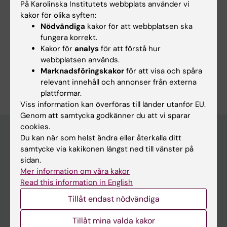
På Karolinska Institutets webbplats använder vi
kakor för olika syften:
Nödvändiga
kakor för att webbplatsen ska
fungera korrekt.
Tekniker och metoder:
Kakor för
analys
för att förstå hur
Histologiska tekniker
webbplatsen används.
Marknadsföringskakor
för att visa och spåra
Är du Emma Mondoc?
relevant innehåll och annonser från externa
Redigera din profil
plattformar.
Viss information kan överföras till länder utanför EU.
Genom att samtycka godkänner du att vi sparar
cookies.
Du kan när som helst ändra eller återkalla ditt
samtycke via kakikonen längst ned till vänster på
Huvudmeny
sidan.
Utbildning
Mer information om våra kakor
Read this information in English
Forskarutbildning
Tillåt endast nödvändiga
Forskning
Om KI
Tillåt mina valda kakor