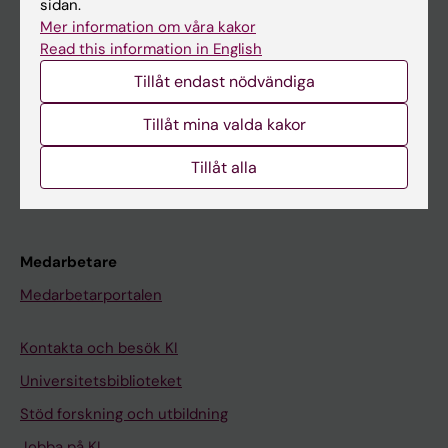
sidan.
Mer information om våra kakor
Ladok
Read this information in English
Canvas
Tillåt endast nödvändiga
Schema
Tillåt mina valda kakor
Studentmejlen
Kurs- och programwebbar
Tillåt alla
Student på KI
Medarbetare
Medarbetarportalen
Kontakta och besök KI
Universitetsbiblioteket
Stöd forskning och utbildning
Jobba på KI