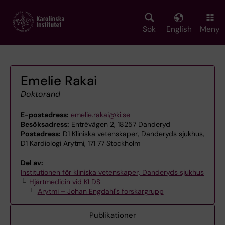
Skip
to
main
Sök
English
Meny
content
Emelie Rakai
Doktorand
E-postadress:
emelie.rakai@ki.se
Besöksadress:
Entrévägen 2, 18257 Danderyd
Postadress:
D1 Kliniska vetenskaper, Danderyds sjukhus,
D1 Kardiologi Arytmi, 171 77 Stockholm
Del av:
Institutionen för kliniska vetenskaper, Danderyds sjukhus
Hjärtmedicin vid KI DS
Arytmi – Johan Engdahl's forskargrupp
Publikationer