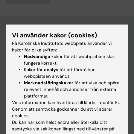
Vi använder kakor (cookies)
Huvudmeny
På Karolinska Institutets webbplats använder vi
Utbildning
kakor för olika syften:
Nödvändiga
kakor för att webbplatsen ska
Forskarutbildning
fungera korrekt.
Forskning
Kakor för
analys
för att förstå hur
webbplatsen används.
Om KI
Marknadsföringskakor
för att visa och spåra
relevant innehåll och annonser från externa
plattformar.
På gång
Viss information kan överföras till länder utanför EU.
Nyheter
Genom att samtycka godkänner du att vi sparar
cookies.
Kalender
Du kan när som helst ändra eller återkalla ditt
samtycke via kakikonen längst ned till vänster på
Student