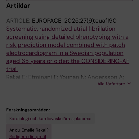
Artiklar
ARTICLE:
EUROPACE.
2025;27(9):euaf190
Systematic, randomized atrial fibrillation
screening using detailed phenotyping with a
risk prediction model combined with patch
electrocardiogram in a Swedish population
aged 65 years or older: the CONSIDERING-AF
trial.
Rakai E; Etminani F; Younan N; Andersson A;
Alla författare
Andersson M; Vik T; Kunkel S; Sundin A; Holm
J; Modica A; Linge HM; Parikh P; Wadhwa M;
Engdahl J; Sandgren E
Forskningsområden:
Kardiologi och kardiovaskulära sjukdomar
Är du Emelie Rakai?
Redigera din profil