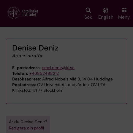
Skip
to
main
Sök
English
Meny
content
Denise Deniz
Administratör
E-postadress:
emel.deniz@ki.se
Telefon:
+46852488212
Besöksadress:
Alfred Nobels Allé 8, 14104 Huddinge
Postadress:
OV Universitetstandvården, OV UTA
Klinikstöd, 171 77 Stockholm
Är du Denise Deniz?
Redigera din profil