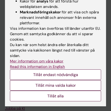
Kakor för
analys
för att förstå hur
Ladok
webbplatsen används.
Marknadsföringskakor
för att visa och spåra
Canvas
relevant innehåll och annonser från externa
Schema
plattformar.
Viss information kan överföras till länder utanför EU.
Studentmejlen
Genom att samtycka godkänner du att vi sparar
Kurs- och programwebbar
cookies.
Du kan när som helst ändra eller återkalla ditt
Student på KI
samtycke via kakikonen längst ned till vänster på
sidan.
Mer information om våra kakor
Medarbetare
Read this information in English
Medarbetarportalen
Tillåt endast nödvändiga
Kontakta och besök KI
Tillåt mina valda kakor
Universitetsbiblioteket
Tillåt alla
Stöd forskning och utbildning
Jobba på KI