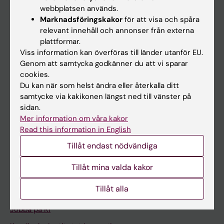
Ladok
webbplatsen används.
Canvas
Marknadsföringskakor
för att visa och spåra
relevant innehåll och annonser från externa
Schema
plattformar.
Studentmejlen
Viss information kan överföras till länder utanför EU.
Genom att samtycka godkänner du att vi sparar
Kurs- och programwebbar
cookies.
Student på KI
Du kan när som helst ändra eller återkalla ditt
samtycke via kakikonen längst ned till vänster på
sidan.
Medarbetare
Mer information om våra kakor
Read this information in English
Medarbetarportalen
Tillåt endast nödvändiga
Kontakta och besök KI
Tillåt mina valda kakor
Universitetsbiblioteket
Tillåt alla
Stöd forskning och utbildning
Jobba på KI