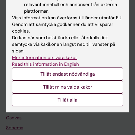
Huvudmeny
relevant innehåll och annonser från externa
plattformar.
Utbildning
Viss information kan överföras till länder utanför EU.
Forskarutbildning
Genom att samtycka godkänner du att vi sparar
cookies.
Forskning
Du kan när som helst ändra eller återkalla ditt
Om KI
samtycke via kakikonen längst ned till vänster på
sidan.
Mer information om våra kakor
På gång
Read this information in English
Nyheter
Tillåt endast nödvändiga
Kalender
Tillåt mina valda kakor
Student
Tillåt alla
Ladok
Canvas
Schema