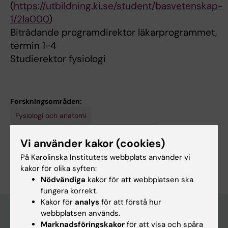
(
https://utbildning.ki.se/student/basvetenskap-
1/2la000
)
Biträdande programdirektor läkarprogrammet,
termin 1-4
Studierektor fysiologi
Forskningsområden:
Fysiologi och anatomi
Immunologi inom det medicinska området
Vi använder kakor (cookies)
Är du Ellinor Kenne?
På Karolinska Institutets webbplats använder vi
Redigera din profil
kakor för olika syften:
Nödvändiga
kakor för att webbplatsen ska
fungera korrekt.
Kakor för
analys
för att förstå hur
webbplatsen används.
Marknadsföringskakor
för att visa och spåra