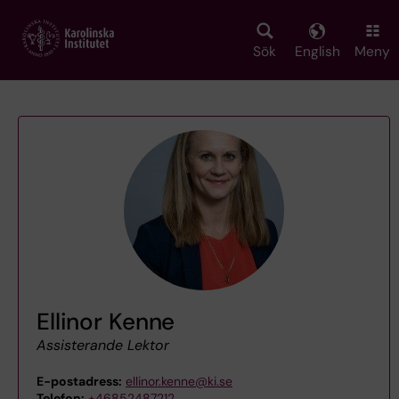
Skip
to
main
Sök
English
Meny
content
Ellinor Kenne
Assisterande Lektor
E-postadress:
ellinor.kenne@ki.se
Telefon:
+46852487212