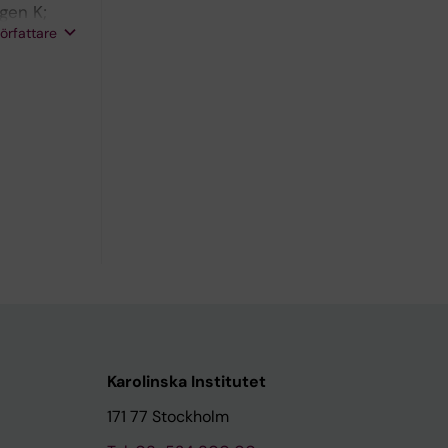
gen K;
författare
Karolinska Institutet
171 77 Stockholm