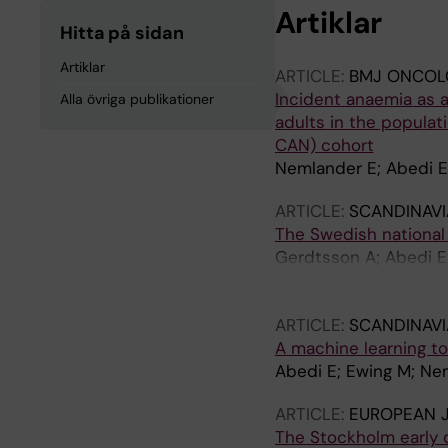
Artiklar
Hitta på sidan
Artiklar
ARTICLE:
BMJ ONCOL
Incident anaemia as a
Alla övriga publikationer
adults in the popula
CAN) cohort
Nemlander E; Abedi E
ARTICLE:
SCANDINAVI
The Swedish national 
Gerdtsson A; Abedi E; 
Glombik D; Grelaud D;
J; Nilsson K; Nordlund
ARTICLE:
SCANDINAVI
A; Ofverholm E; Kirra
A machine learning to
Abedi E; Ewing M; Nem
ARTICLE:
EUROPEAN J
The Stockholm early d