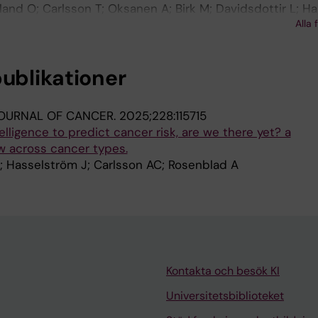
land O; Carlsson T; Oksanen A; Birk M; Davidsdottir L; Ha
Alla 
S
publikationer
OURNAL OF CANCER.
2025;228:115715
ntelligence to predict cancer risk, are we there yet? a
 across cancer types.
; Hasselström J; Carlsson AC; Rosenblad A
Kontakta och besök KI
Universitetsbiblioteket