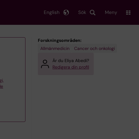
English
Sök
Meny
Forskningsområden:
Allmänmedicin
Cancer och onkologi
Är du Eliya Abedi?
Redigera din profil
gi,
le