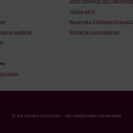
Stöd forskning och utbildning
Jobba på KI
len
Karolinska Institutet Innovati
programwebbar
Kontakta presstjänsten
KI
re
portalen
© Karolinska Institutet - ett medicinskt universitet