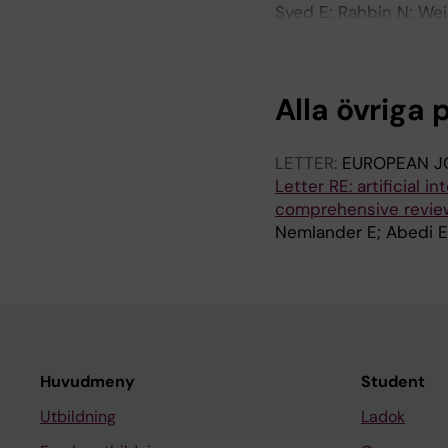
Syed E; Rahbin N; Wei
Hultcrantz R; Aleman 
Alla övriga 
LETTER:
EUROPEAN J
Letter RE: artificial i
comprehensive review
Nemlander E; Abedi E
Huvudmeny
Student
Utbildning
Ladok