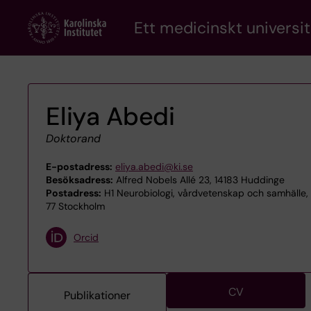
Skip
Ett medicinskt universit
to
main
content
Eliya Abedi
Doktorand
E-postadress:
eliya.abedi@ki.se
Besöksadress:
Alfred Nobels Allé 23, 14183 Huddinge
Postadress:
H1 Neurobiologi, vårdvetenskap och samhälle, 
77 Stockholm
Orcid
CV
Publikationer