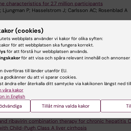
ne characteristics for 2.7 million participants
; Ljungman P; Hasselstrom J; Carlsson AC; Rosenblad A
CTICE.
2023;40(5-6):844-851
stic prediction tool for colorectal cancer: a case-contro
kakor (cookies)
tutets webbplats använder vi kakor för olika syften:
d A; Abedi E; Hasselstroem J; Sjoevall A; Carlsson AC; 
akor för att webbplatsen ska fungera korrekt.
lys
för att förstå hur webbplatsen används.
JOURNAL OF CANCER.
2023;182:100-106
ingskakor
för att visa och spåra relevant innehåll och annonser
ol for identifying non-metastatic colorectal cancer in p
 Abedi E; Hasselstrom J; Sjovall A; Carlsson AC; Rosenb
 överföras till länder utanför EU.
 godkänner du att vi sparar cookies.
022;17(10):e0276703
t ändra eller återkalla ditt samtycke via kakikonen längst ned til
on using machine learning on data from a symptom e-
 våra kakor
ver smokers, formers smokers and current smokers
on in English
ad A; Abedi E; Ekman S; Hasselstrom J; Eriksson LE; Car
nödvändiga
Tillåt mina valda kakor
Ti
IAN JOURNAL OF GASTROENTEROLOGY.
2008;43(11):1378
and ribavirin combination therapy for chronic hepatitis C
with Child-Pugh Class A liver cirrhosis