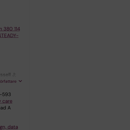
m 380 114
(STEADY-
ssell J;
 Magnusson
författare
 E; Warnolf
5-593
y care
lad A
gn, data