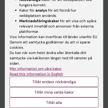
Kalender
fungera korrekt.
Kakor för
analys
för att förstå hur
webbplatsen används.
Student
Marknadsföringskakor
för att visa och spåra
Ladok
relevant innehåll och annonser från externa
plattformar.
Canvas
Viss information kan överföras till länder utanför EU.
Schema
Genom att samtycka godkänner du att vi sparar
cookies.
Studentmejlen
Du kan när som helst ändra eller återkalla ditt
Kurs- och programwebbar
samtycke via kakikonen längst ned till vänster på
sidan.
Student på KI
Mer information om våra kakor
Read this information in English
Medarbetare
Tillåt endast nödvändiga
Medarbetarportalen
Tillåt mina valda kakor
Kontakta och besök KI
Tillåt alla