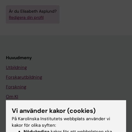
Är du Elisabeth Asplund?
Redigera din profil
Huvudmeny
Utbildning
Forskarutbildning
Forskning
Om KI
Vi använder kakor (cookies)
På gång
På Karolinska Institutets webbplats använder vi
kakor för olika syften:
Nyheter
Nödvändiga
kakor för att webbplatsen ska