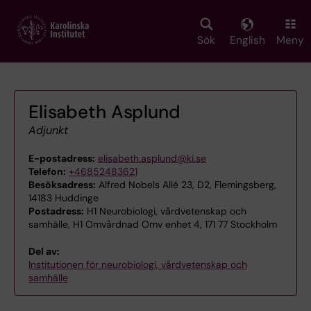
Skip
to
main
Sök
English
Meny
content
Elisabeth Asplund
Adjunkt
E-postadress:
elisabeth.asplund@ki.se
Telefon:
+46852483621
Besöksadress:
Alfred Nobels Allé 23, D2, Flemingsberg,
14183 Huddinge
Postadress:
H1 Neurobiologi, vårdvetenskap och
samhälle, H1 Omvårdnad Omv enhet 4, 171 77 Stockholm
Del av:
Institutionen för neurobiologi, vårdvetenskap och
samhälle