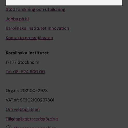
Universitetsbiblioteket
Stöd forskning och utbildning
Jobba på KI
Karolinska Institutet Innovation
Kontakta presstjänsten
Karolinska Institutet
171 77 Stockholm
Tel: 08-524 800 00
Org.nr: 202100-2973
VAT.nr: SE202100297301
Om webbplatsen
Tillgänglighetsredogörelse