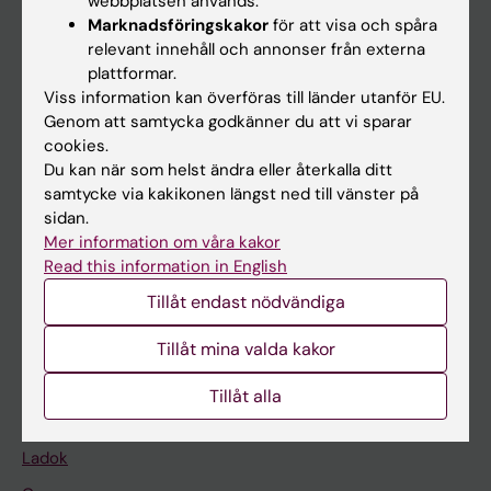
webbplatsen används.
Marknadsföringskakor
för att visa och spåra
relevant innehåll och annonser från externa
plattformar.
Huvudmeny
Viss information kan överföras till länder utanför EU.
Utbildning
Genom att samtycka godkänner du att vi sparar
cookies.
Forskarutbildning
Du kan när som helst ändra eller återkalla ditt
Forskning
samtycke via kakikonen längst ned till vänster på
sidan.
Om KI
Mer information om våra kakor
Read this information in English
På gång
Tillåt endast nödvändiga
Nyheter
Tillåt mina valda kakor
Kalender
Tillåt alla
Student
Ladok