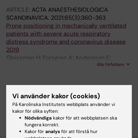
Lesnik P; Suchanski M; Zatorski P; Trzebicki J;
ARTICLE:
ACTA ANAESTHESIOLOGICA
Skalec T; Gunther M
SCANDINAVICA.
2021;65(3):360-363
Prone positioning in mechanically ventilated
patients with severe acute respiratory
distress syndrome and coronavirus disease
2019
Gleissman H; Forsgren A; Andersson E;
Alla författare
Lindqvist E; Lipka Falck A; Cronhjort M;
Dahlberg M; Guenther M
Forskningsområden:
Vi använder kakor (cookies)
Anestesi och intensivvård
På Karolinska Institutets webbplats använder vi
Är du Elisabeth Andersson?
kakor för olika syften:
Redigera din profil
Nödvändiga
kakor för att webbplatsen ska
fungera korrekt.
Kakor för
analys
för att förstå hur