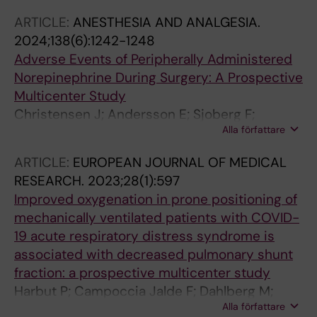
ARTICLE:
ANESTHESIA AND ANALGESIA.
2024;138(6):1242-1248
Adverse Events of Peripherally Administered
Norepinephrine During Surgery: A Prospective
Multicenter Study
Christensen J; Andersson E; Sjoberg F;
Alla författare
Hellgren E; Harbut P; Harbut J; Sjovall F; Gufler
CVB; Martensson J; Wahlin RR; Joelsson-Alm
ARTICLE:
EUROPEAN JOURNAL OF MEDICAL
E; Cronhjort M
RESEARCH.
2023;28(1):597
Improved oxygenation in prone positioning of
mechanically ventilated patients with COVID-
19 acute respiratory distress syndrome is
associated with decreased pulmonary shunt
fraction: a prospective multicenter study
Harbut P; Campoccia Jalde F; Dahlberg M;
Alla författare
Forsgren A; Andersson E; Lundholm A; Janc J;