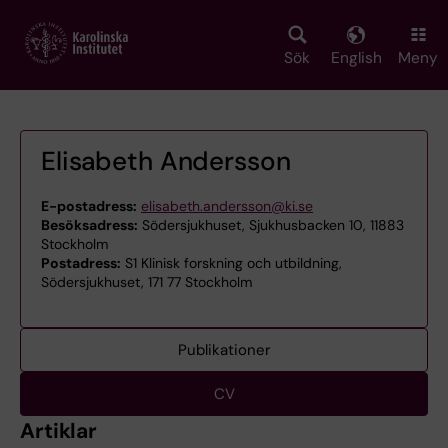
Skip
to
main
Sök
English
Meny
content
Elisabeth Andersson
E-postadress:
elisabeth.andersson@ki.se
Besöksadress:
Södersjukhuset, Sjukhusbacken 10, 11883
Stockholm
Postadress:
S1 Klinisk forskning och utbildning,
Södersjukhuset, 171 77 Stockholm
Publikationer
CV
Artiklar