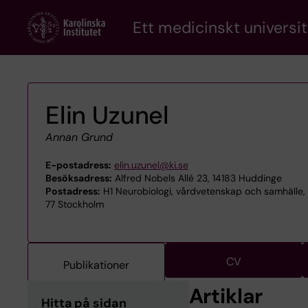
Skip
Ett medicinskt universit
to
main
content
Elin Uzunel
Annan Grund
E-postadress:
elin.uzunel@ki.se
Besöksadress:
Alfred Nobels Allé 23, 14183 Huddinge
Postadress:
H1 Neurobiologi, vårdvetenskap och samhälle, 
77 Stockholm
CV
Publikationer
Artiklar
Hitta på sidan