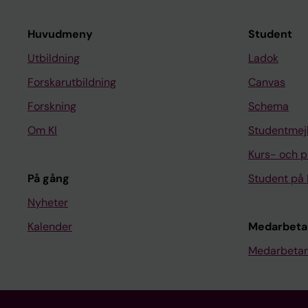
Huvudmeny
Student
Utbildning
Ladok
Forskarutbildning
Canvas
Forskning
Schema
Om KI
Studentmej
Kurs- och 
På gång
Student på 
Nyheter
Kalender
Medarbeta
Medarbetar