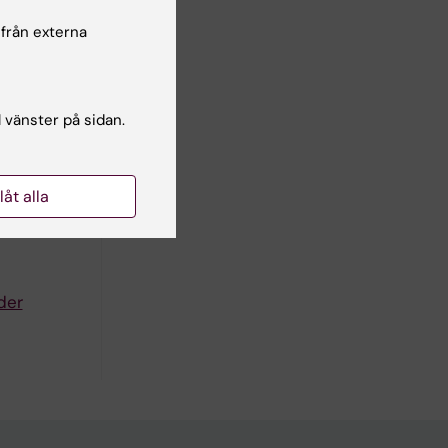
 från externa
hosis in
l vänster på sidan.
llåt alla
der