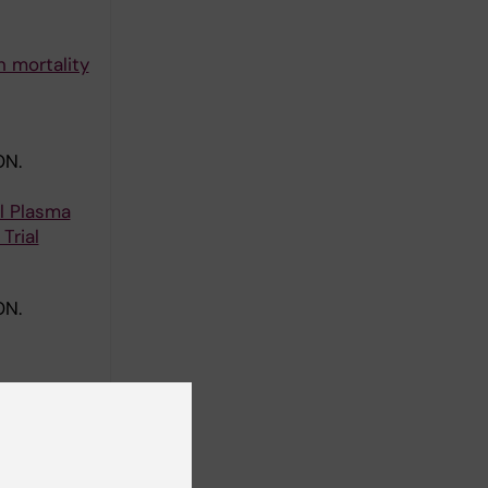
h mortality
ON.
al Plasma
Trial
ON.
ty in a