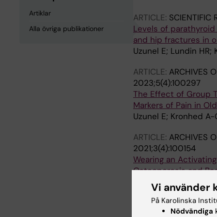
Artiklar
ARTICLE:
SCIENTIFIC
Levels of parathyroid
Alla övriga publikationer
and hip fractures in
Uzunel E; Lundin HR;
ARTICLE:
ARCHIVES O
2023;5(4):100297
The Effect of Group Tr
Markers of Pain in O
Uzunel E; Kronhed A-
ARTICLE:
ARCHIVES O
2021;3(4):100154
Wearing an Activating
Osteoporosis and Bac
Alin CK; Grahn-Kronh
Vi använder 
På Karolinska Insti
ARTICLE:
PLOS ONE.
2
Nödvändiga
k
Association between s