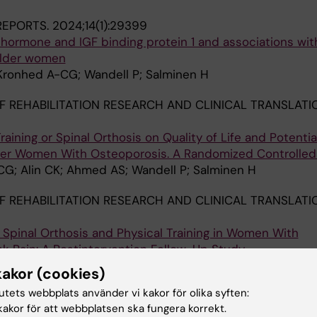
 REPORTS.
2024;14(1):29399
 hormone and IGF binding protein 1 and associations wit
 older women
 Kronhed A-CG; Wandell P; Salminen H
F REHABILITATION RESEARCH AND CLINICAL TRANSLATI
aining or Spinal Orthosis on Quality of Life and Potenti
lder Women With Osteoporosis. A Randomized Controlled 
CG; Alin CK; Ahmed AS; Wandell P; Salminen H
F REHABILITATION RESEARCH AND CLINICAL TRANSLATI
 Spinal Orthosis and Physical Training in Women With
k Pain: A Postintervention Follow-Up Study
ed A-C; Uzunel E; Salminen H
kakor (cookies)
tutets webbplats använder vi kakor för olika syften:
021;16(3):e0247924
akor för att webbplatsen ska fungera korrekt.
elf-rated health and the risk of hip fracture and mortali