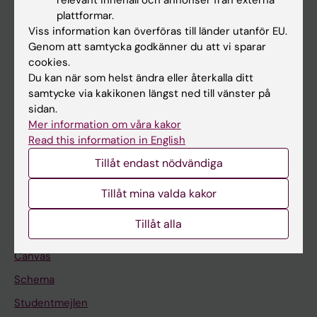
relevant innehåll och annonser från externa
Utbildning
plattformar.
Viss information kan överföras till länder utanför EU.
Forskarutbildning
Genom att samtycka godkänner du att vi sparar
Forskning
cookies.
Du kan när som helst ändra eller återkalla ditt
Om KI
samtycke via kakikonen längst ned till vänster på
sidan.
Mer information om våra kakor
På gång
Read this information in English
Nyheter
Tillåt endast nödvändiga
Kalender
Tillåt mina valda kakor
Student
Tillåt alla
Ladok
Canvas
Schema
Studentmejlen