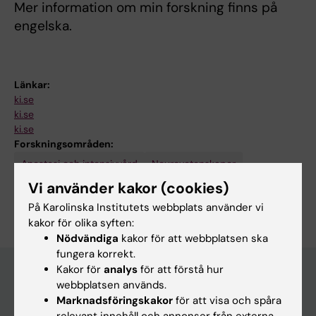
Mer information om min forskning finns på
engelska.
Länkar:
ki.se
ki.se
ki.se
Forskningsområden:
Anestesi och intensivvård
Neurovetenskaper
Vi använder kakor (cookies)
Är du David Nelson?
Redigera din profil
På Karolinska Institutets webbplats använder vi
kakor för olika syften:
Nödvändiga
kakor för att webbplatsen ska
fungera korrekt.
Kakor för
analys
för att förstå hur
webbplatsen används.
Marknadsföringskakor
för att visa och spåra
Huvudmeny