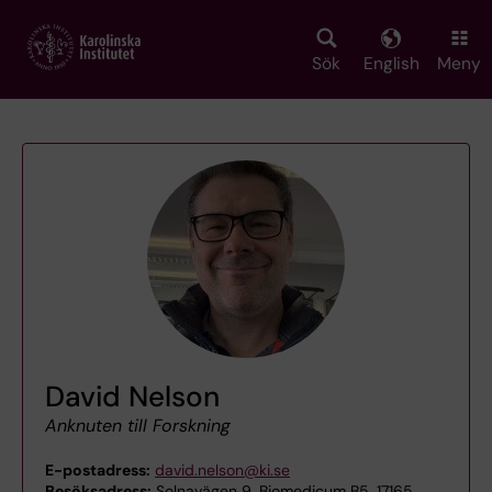
Skip
to
main
Sök
English
Meny
content
David Nelson
Anknuten till Forskning
E-postadress:
david.nelson@ki.se
Besöksadress:
Solnavägen 9, Biomedicum B5, 17165