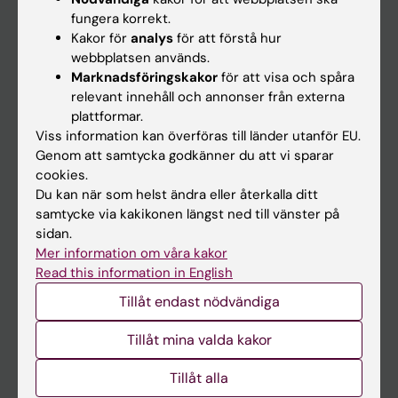
Kalender
fungera korrekt.
Kakor för
analys
för att förstå hur
webbplatsen används.
Student
Marknadsföringskakor
för att visa och spåra
Ladok
relevant innehåll och annonser från externa
plattformar.
Canvas
Viss information kan överföras till länder utanför EU.
Schema
Genom att samtycka godkänner du att vi sparar
cookies.
Studentmejlen
Du kan när som helst ändra eller återkalla ditt
Kurs- och programwebbar
samtycke via kakikonen längst ned till vänster på
sidan.
Student på KI
Mer information om våra kakor
Read this information in English
Medarbetare
Tillåt endast nödvändiga
Medarbetarportalen
Tillåt mina valda kakor
Kontakta och besök KI
Tillåt alla