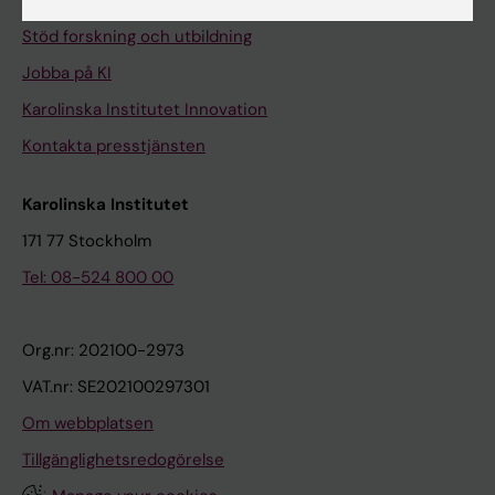
Universitetsbiblioteket
Stöd forskning och utbildning
Jobba på KI
Karolinska Institutet Innovation
Kontakta presstjänsten
Karolinska Institutet
171 77 Stockholm
Tel: 08-524 800 00
Org.nr: 202100-2973
VAT.nr: SE202100297301
Om webbplatsen
Tillgänglighetsredogörelse