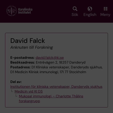
Skip
to
main
Sök
English
Meny
content
David Falck
Anknuten till Forskning
E-postadress:
david.falck@ki.se
Besöksadress:
Entrévägen 2, 18257 Danderyd
Postadress:
D1 Kliniska vetenskaper, Danderyds sjukhus,
D1 Medicin Klinisk immunologi, 171 77 Stockholm
Del av:
Institutionen för kliniska vetenskaper, Danderyds sjukhus
Medicin vid KI DS
Mukosal immunologi – Charlotte Thålins
forskargrupp