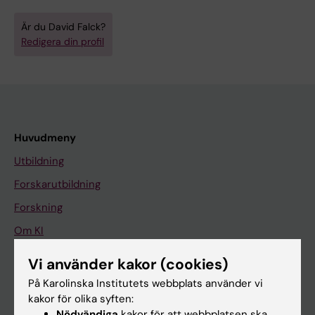
Är du David Falck?
Redigera din profil
Huvudmeny
Utbildning
Forskarutbildning
Forskning
Om KI
Vi använder kakor (cookies)
På gång
På Karolinska Institutets webbplats använder vi
kakor för olika syften:
Nyheter
Nödvändiga
kakor för att webbplatsen ska