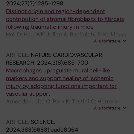
2024;27(7):1285-1298
Distinct origin and region-dependent
contribution of stromal fibroblasts to fibrosis
following traumatic injury in mice
Holl D; Hau WF; Julien A; Banitalebi S; Kalkitsas
Alla författare
J; Savant S; Llorens-Bobadilla E; Herault Y;
Pavlovic G; Amiry-Moghaddam M; Dias DO;
ARTICLE:
NATURE CARDIOVASCULAR
Goritz C
RESEARCH.
2024;3(6):685-700
Macrophages upregulate mural cell-like
markers and support healing of ischemic
injury by adopting functions important for
vascular support
Amoedo-Leite C; Parv K; Testini C; Herrera-
Alla författare
Hidalgo C; Xu F; Giraud A; Malaquias M;
Fasterius E; Holl D; Seignez C; Goeritz C;
ARTICLE:
SCIENCE.
Christoffersson G; Phillipson M
2024;383(6683):eade8064