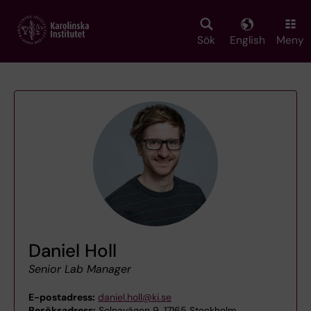
Skip
to
main
Sök
English
Meny
content
Daniel Holl
Senior Lab Manager
E-postadress:
daniel.holl@ki.se
Besöksadress:
Solnavägen 9, 17165 Stockholm