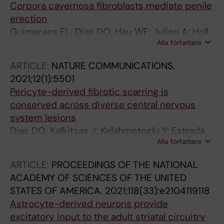
Corpora cavernosa fibroblasts mediate penile
erection
Guimaraes EL; Dias DO; Hau WF; Julien A; Holl
Alla författare
D; Garcia-Collado M; Savant S; Vagesjo E;
Phillipson M; Jakobsson L; Goritz C
ARTICLE:
NATURE COMMUNICATIONS.
2021;12(1):5501
Pericyte-derived fibrotic scarring is
conserved across diverse central nervous
system lesions
Dias DO; Kalkitsas J; Kelahmetoglu Y; Estrada
Alla författare
CP; Tatarishvili J; Holl D; Jansson L; Banitalebi
S; Amiry-Moghaddam M; Ernst A; Huttner HB;
ARTICLE:
PROCEEDINGS OF THE NATIONAL
Kokaia Z; Lindvall O; Brundin L; Frisen J; Goritz
ACADEMY OF SCIENCES OF THE UNITED
C
STATES OF AMERICA.
2021;118(33):e2104119118
Astrocyte-derived neurons provide
excitatory input to the adult striatal circuitry