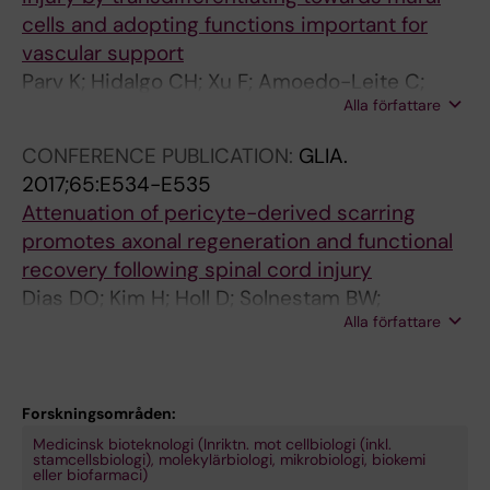
cells and adopting functions important for
vascular support
Parv K; Hidalgo CH; Xu F; Amoedo-Leite C;
Alla författare
Giraud A; Holl D; Seignez C; Goeritz C;
Christoffersson G; Phillipson M
CONFERENCE PUBLICATION:
GLIA.
2017;65:E534-E535
Attenuation of pericyte-derived scarring
promotes axonal regeneration and functional
recovery following spinal cord injury
Dias DO; Kim H; Holl D; Solnestam BW;
Alla författare
Lundeberg J; Carlen M; Frisen J; Goritz C
Forskningsområden:
Medicinsk bioteknologi (Inriktn. mot cellbiologi (inkl.
stamcellsbiologi), molekylärbiologi, mikrobiologi, biokemi
eller biofarmaci)