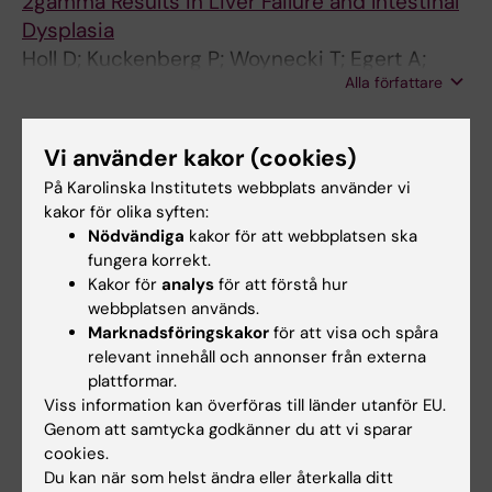
2gamma Results in Liver Failure and Intestinal
Dysplasia
Holl D; Kuckenberg P; Woynecki T; Egert A;
Alla författare
Becker A; Huss S; Stabenow D; Zimmer A;
Knolle P; Tolba R; Fischer H-P; Schorle H
ARTICLE:
BJU INTERNATIONAL.
Vi använder kakor (cookies)
2011;107(4):664-669
DNA hypermethylation in papillary renal cell
På Karolinska Institutets webbplats använder vi
kakor för olika syften:
carcinoma
Nödvändiga
kakor för att webbplatsen ska
Ellinger J; Holl D; Nuhn P; Kahl P; Haseke N;
fungera korrekt.
Alla författare
Staehler M; Siegert S; Hauser S; Stief CG;
Kakor för
analys
för att förstå hur
Mueller SC; Bastian PJ
webbplatsen används.
Marknadsföringskakor
för att visa och spåra
Alla övriga publikationer
relevant innehåll och annonser från externa
plattformar.
REVIEW:
AMERICAN JOURNAL OF
Viss information kan överföras till länder utanför EU.
PHYSIOLOGY-CELL PHYSIOLOGY.
Genom att samtycka godkänner du att vi sparar
cookies.
2023;325(6):c1415-c1420
Du kan när som helst ändra eller återkalla ditt
Decoding fibrosis in the human central