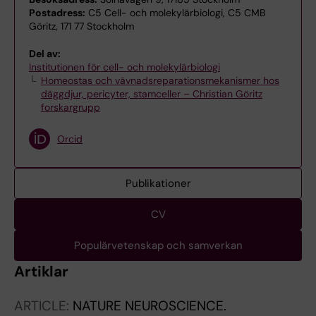
Postadress:
C5 Cell- och molekylärbiologi, C5 CMB
Göritz, 171 77 Stockholm
Del av:
Institutionen för cell- och molekylärbiologi
Homeostas och vävnadsreparationsmekanismer hos
däggdjur, pericyter, stamceller – Christian Göritz
forskargrupp
Orcid
Publikationer
CV
Populärvetenskap och samverkan
Artiklar
ARTICLE:
NATURE NEUROSCIENCE.