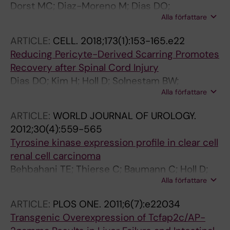
Dorst MC; Diaz-Moreno M; Dias DO;
Alla författare
Guimaraes EL; Holl D; Kalkitsas J; Silberberg G;
Goritz C
ARTICLE:
CELL.
2018;173(1):153-165.e22
Reducing Pericyte-Derived Scarring Promotes
Recovery after Spinal Cord Injury
Dias DO; Kim H; Holl D; Solnestam BW;
Alla författare
Lundeberg J; Carlen M; Goritz C; Frisen J
ARTICLE:
WORLD JOURNAL OF UROLOGY.
2012;30(4):559-565
Tyrosine kinase expression profile in clear cell
renal cell carcinoma
Behbahani TE; Thierse C; Baumann C; Holl D;
Alla författare
Bastian PJ; von Ruecker A; Mueller SC; Ellinger
J; Hauser S
ARTICLE:
PLOS ONE.
2011;6(7):e22034
Transgenic Overexpression of Tcfap2c/AP-