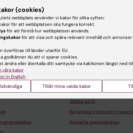
riglyceridaemia, cardiometabolic disease, and hereditar
kakor (cookies)
 of the Stockholm hyperTRIglyceridaemia REGister study
tutets webbplats använder vi kakor för olika syften:
n K; Kindborg G; Eklund D; Sejersen K; Yan J; Hogling DE;
akor för att webbplatsen ska fungera korrekt.
Alla 
lys
för att förstå hur webbplatsen används.
ingskakor
för att visa och spåra relevant innehåll och annonser
 överföras till länder utanför EU.
 godkänner du att vi sparar cookies.
t ändra eller återkalla ditt samtycke via kakikonen längst ned til
 våra kakor
Kontakta och besök KI
on in English
Universitetsbiblioteket
nödvändiga
Tillåt mina valda kakor
Ti
Stöd forskning och utbildning
Jobba på KI
len
Karolinska Institutet Innovati
programwebbar
Kontakta presstjänsten
KI