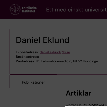
Skip
Ett medicinskt universit
to
main
content
Daniel Eklund
E-postadress:
daniel.eklund@ki.se
Besöksadress:
,
Postadress:
H5 Laboratoriemedicin, 141 52 Huddinge
Publikationer
Artiklar
ARTICLE:
EUROPEAN 