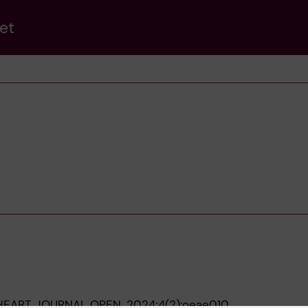
et
HEART JOURNAL OPEN.
2024;4(2):oeae010