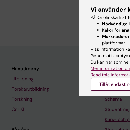
Relation among hypert
Vi använder 
design and rationale
På Karolinska Insti
Andersson DP; Littman
Nödvändiga
k
Brinck J
Kakor för
ana
Marknadsför
plattformar.
Viss information kan
Genom att samtycka
Du kan när som hels
Mer information om
Huvudmeny
Student
Read this informati
Utbildning
Ladok
Tillåt endast 
Forskarutbildning
Canvas
Forskning
Schema
Om KI
Studentmej
Kurs- och 
På gång
Student på 