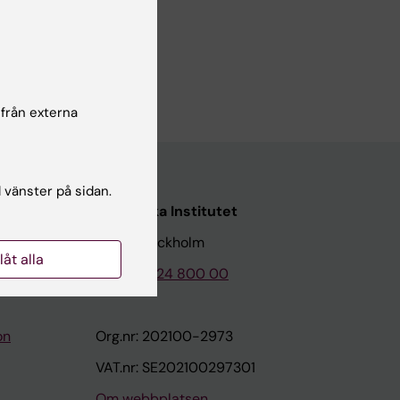
y factors-
 Parini P;
författare
 från externa
l vänster på sidan.
Karolinska Institutet
171 77 Stockholm
llåt alla
Tel: 08-524 800 00
on
Org.nr: 202100-2973
VAT.nr: SE202100297301
Om webbplatsen