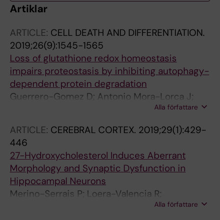
Artiklar
ARTICLE:
CELL DEATH AND DIFFERENTIATION.
2019;26(9):1545-1565
Loss of glutathione redox homeostasis
impairs proteostasis by inhibiting autophagy-
dependent protein degradation
Guerrero-Gomez D; Antonio Mora-Lorca J;
Alla författare
Saenz-Narciso B; Jose Naranjo-Galindo F;
Munoz-Lobato F; Parrado-Fernandez C;
ARTICLE:
CEREBRAL CORTEX.
2019;29(1):429-
Goikolea J; Cedazo-Minguez A; Link CD; Neri
446
C; Dolores Sequedo M; Vazquez-Manrique RP;
27-Hydroxycholesterol Induces Aberrant
Fernandez-Suarez E; Goder V; Pane R;
Morphology and Synaptic Dysfunction in
Cabiscol E; Askjaer P; Cabello J; Miranda-
Hippocampal Neurons
Vizuete A
Merino-Serrais P; Loera-Valencia R;
Alla författare
Rodriguez-Rodriguez P; Parrado-Fernandez C;
Ismail MA; Maioli S; Matute E; Jimenez-Mateos