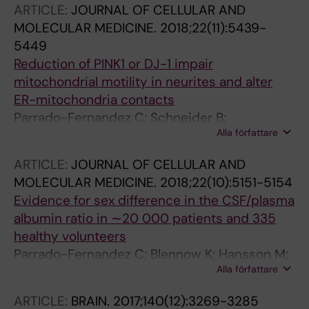
ARTICLE:
JOURNAL OF CELLULAR AND
EM; Bjorkhem I; DeFelipe J; Cedazo-Minguez A
MOLECULAR MEDICINE.
2018;22(11):5439-
5449
Reduction of PINK1 or DJ-1 impair
mitochondrial motility in neurites and alter
ER-mitochondria contacts
Parrado-Fernandez C; Schneider B;
Alla författare
Ankarcrona M; Conti MM; Cookson MR;
Kivipelto M; Cedazo-Minguez A; Sandebring-
ARTICLE:
JOURNAL OF CELLULAR AND
Matton A
MOLECULAR MEDICINE.
2018;22(10):5151-5154
Evidence for sex difference in the CSF/plasma
albumin ratio in ∼20 000 patients and 335
healthy volunteers
Parrado-Fernandez C; Blennow K; Hansson M;
Alla författare
Leoni V; Cedazo-Minguez A; Bjorkhem I
ARTICLE:
BRAIN.
2017;140(12):3269-3285