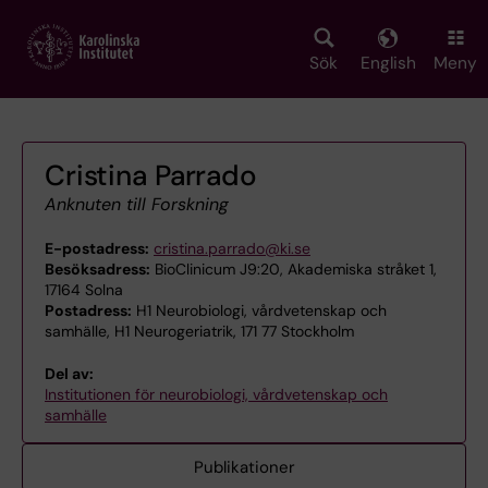
Skip
to
main
Sök
English
Meny
content
Cristina Parrado
Anknuten till Forskning
E-postadress:
cristina.parrado@ki.se
Besöksadress:
BioClinicum J9:20, Akademiska stråket 1,
17164 Solna
Postadress:
H1 Neurobiologi, vårdvetenskap och
samhälle, H1 Neurogeriatrik, 171 77 Stockholm
Del av:
Institutionen för neurobiologi, vårdvetenskap och
samhälle
Publikationer