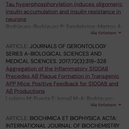
Tau hyperphosphorylation induces oligomeric
insulin accumulation and insulin resistance in
neurons
Rodriguez-Rodriguez P; Sandebring-Matton A;
Alla författare
Merino-Serrais P; Parrado-Fernandez C;
Rabano A; Winblad B; Avila J; Ferrer I; Cedazo-
ARTICLE:
JOURNALS OF GERONTOLOGY
Minguez A
SERIES A-BIOLOGICAL SCIENCES AND
MEDICAL SCIENCES.
2017;72(3):319-328
Aggregation of the Inflammatory S100A8
Precedes Aβ Plaque Formation in Transgenic
APP Mice: Positive Feedback for S100A8 and
Aβ Productions
Lodeiro M; Puerta E; Ismail M-A; Rodriguez-
Alla författare
Rodriguez P; Ronnback A; Codita A; Parrado-
Fernandez C; Maioli S; Gil-Bea F; Merino-
ARTICLE:
BIOCHIMICA ET BIOPHYSICA ACTA:
Serrais P; Cedazo-Minguez A
INTERNATIONAL JOURNAL OF BIOCHEMISTRY