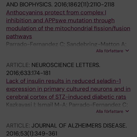
AND BIOPHYSICS.
2016;1862(11):2110-2118
Anthocyanins protect from complex I
inhibition and APPswe mutation through
modulation of the mitochondrial fission/fusion
pathways
Parrado-Fernandez C; Sandebring-Matton A;
Alla författare
Rodriguez-Rodriguez P; Aarsland D; Cedazo-
Minguez A
ARTICLE:
NEUROSCIENCE LETTERS.
2016;633:174-181
Lack of insulin results in reduced seladin-1
expression in primary cultured neurons and in
cerebral cortex of STZ-induced diabetic rats
Kazkayasi I; Ismail M-A; Parrado-Fernandez C;
Alla författare
Bjorkhem I; Pekiner C; Uma S; Cedazo-
Minguez A; Burul-Bozkurt N
ARTICLE:
JOURNAL OF ALZHEIMERS DISEASE.
2016;53(1):349-361