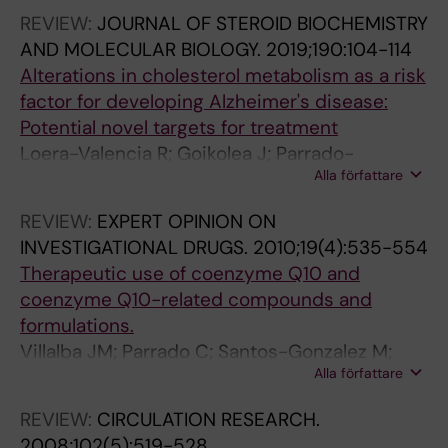
REVIEW:
JOURNAL OF STEROID BIOCHEMISTRY
AND MOLECULAR BIOLOGY.
2019;190:104-114
Alterations in cholesterol metabolism as a risk
factor for developing Alzheimer's disease:
Potential novel targets for treatment
Loera-Valencia R; Goikolea J; Parrado-
Alla författare
Fernandez C; Merino-Serraisa P; Maioli S
REVIEW:
EXPERT OPINION ON
INVESTIGATIONAL DRUGS.
2010;19(4):535-554
Therapeutic use of coenzyme Q10 and
coenzyme Q10-related compounds and
formulations.
Villalba JM; Parrado C; Santos-Gonzalez M;
Alla författare
Alcain FJ
REVIEW:
CIRCULATION RESEARCH.
2008;102(5):519-528