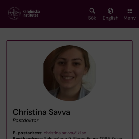
Skip
to
main
Sök
English
Meny
content
Christina Savva
Postdoktor
E-postadress:
christina.savva@ki.se
Besöksadress:
Solnavägen 9, Biomedicum, 17165 Solna