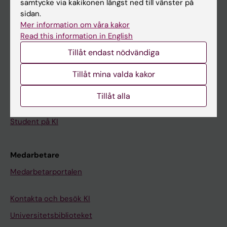
samtycke via kakikonen längst ned till vänster på
sidan.
Student
Mer information om våra kakor
Read this information in English
Ladok
Tillåt endast nödvändiga
Canvas
Schema
Tillåt mina valda kakor
Studentmejlen
Tillåt alla
Kurs- och programwebbar
Student på KI
Medarbetare
Medarbetarportalen
Kontakta och besök KI
Universitetsbiblioteket