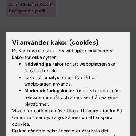
Är du Christina Savva?
Redigera din profil
Vi använder kakor (cookies)
På Karolinska Institutets webbplats använder vi
Huvudmeny
kakor för olika syften:
Utbildning
Nödvändiga
kakor för att webbplatsen ska
fungera korrekt.
Forskarutbildning
Kakor för
analys
för att förstå hur
Forskning
webbplatsen används.
Marknadsföringskakor
för att visa och spåra
Om KI
relevant innehåll och annonser från externa
plattformar.
Viss information kan överföras till länder utanför EU.
På gång
Genom att samtycka godkänner du att vi sparar
Nyheter
cookies.
Du kan när som helst ändra eller återkalla ditt
Kalender