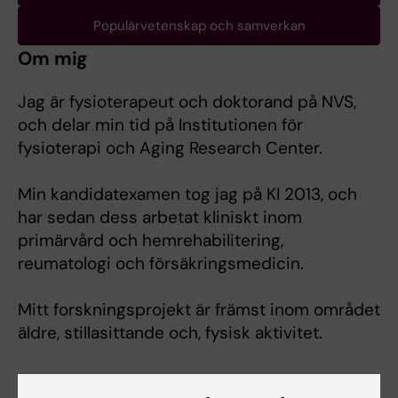
Populärvetenskap och samverkan
Om mig
Jag är fysioterapeut och doktorand på NVS,
och delar min tid på Institutionen för
fysioterapi och Aging Research Center.
Min kandidatexamen tog jag på KI 2013, och
har sedan dess arbetat kliniskt inom
primärvård och hemrehabilitering,
reumatologi och försäkringsmedicin.
Mitt forskningsprojekt är främst inom området
äldre, stillasittande och, fysisk aktivitet.