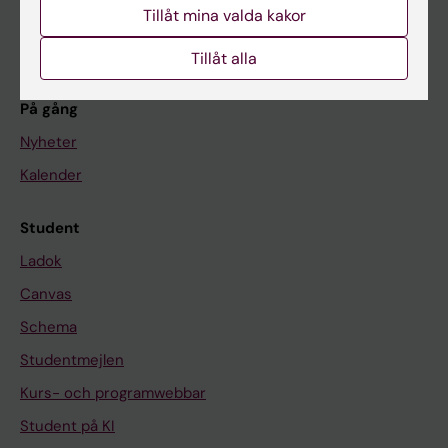
Forskning
Tillåt mina valda kakor
Om KI
Tillåt alla
På gång
Nyheter
Kalender
Student
Ladok
Canvas
Schema
Studentmejlen
Kurs- och programwebbar
Student på KI