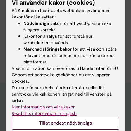
Vi använder kakor (cookies)
Forskningsbeskrivning
På Karolinska Institutets webbplats använder vi
kakor för olika syften:
Fysisk aktivitet, äldre, stillasittande, skadliga
Nödvändiga
kakor för att webbplatsen ska
fall
fungera korrekt.
Kakor för
analys
för att förstå hur
webbplatsen används.
Marknadsföringskakor
för att visa och spåra
relevant innehåll och annonser från externa
Är du Caroline Lager?
plattformar.
Redigera din profil
Viss information kan överföras till länder utanför EU.
Genom att samtycka godkänner du att vi sparar
cookies.
Du kan när som helst ändra eller återkalla ditt
samtycke via kakikonen längst ned till vänster på
sidan.
Huvudmeny
Mer information om våra kakor
Read this information in English
Utbildning
Tillåt endast nödvändiga
Forskarutbildning