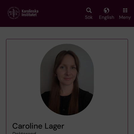
Skip
to
main
Sök
English
Meny
content
Caroline Lager
Doktorand