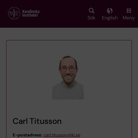
Skip
to
main
Sök
English
Meny
content
Carl Titusson
E-postadress:
carl.titusson@ki.se