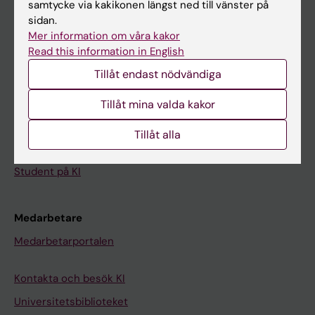
samtycke via kakikonen längst ned till vänster på
sidan.
Student
Mer information om våra kakor
Read this information in English
Ladok
Tillåt endast nödvändiga
Canvas
Schema
Tillåt mina valda kakor
Studentmejlen
Tillåt alla
Kurs- och programwebbar
Student på KI
Medarbetare
Medarbetarportalen
Kontakta och besök KI
Universitetsbiblioteket