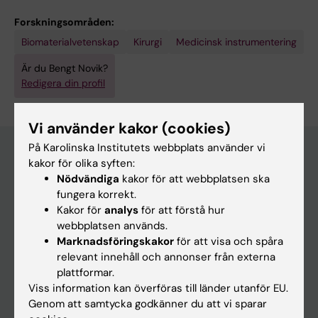
Forskningsområden:
Biomaterialvetenskap
Kirurgi
Medicinsk instrumentering
Är du Bengt Novik?
Redigera din profil
Vi använder kakor (cookies)
På Karolinska Institutets webbplats använder vi
kakor för olika syften:
Nödvändiga
kakor för att webbplatsen ska
Huvudmeny
fungera korrekt.
Utbildning
Kakor för
analys
för att förstå hur
webbplatsen används.
Forskarutbildning
Marknadsföringskakor
för att visa och spåra
Forskning
relevant innehåll och annonser från externa
plattformar.
Om KI
Viss information kan överföras till länder utanför EU.
Genom att samtycka godkänner du att vi sparar