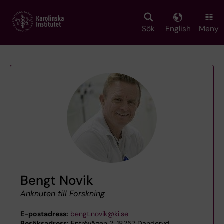
Skip
to
main
Sök
English
Meny
content
Bengt Novik
Anknuten till Forskning
E-postadress:
bengt.novik@ki.se
Besöksadress:
Entrévägen 2, 18257 Danderyd