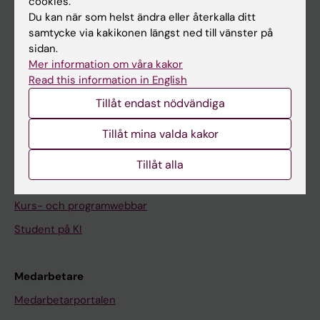
cookies.
På gång
Du kan när som helst ändra eller återkalla ditt
Nyheter
samtycke via kakikonen längst ned till vänster på
sidan.
Kalender
Mer information om våra kakor
Read this information in English
Student
Tillåt endast nödvändiga
Ladok
Tillåt mina valda kakor
Canvas
Schema
Tillåt alla
Studentmejlen
Kurs- och programwebbar
Student på KI
Medarbetare
Medarbetarportalen