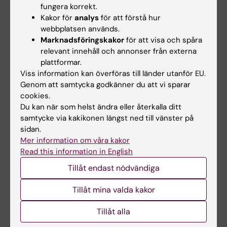
Alla författare
Kemetli L; Silfverdal L; Strander B; Ryd W;
fungera korrekt.
Dillner J; Törnberg S; Sparén P
Kakor för
analys
för att förstå hur
ARTICLE:
INTERNATIONAL JOURNAL OF
webbplatsen används.
CANCER.
2011;129(6):1450-1458
Marknadsföringskakor
för att visa och spåra
Risk of invasive cervical cancer in relation to
relevant innehåll och annonser från externa
plattformar.
clinical investigation and treatment after
Viss information kan överföras till länder utanför EU.
abnormal cytology: a population-based case-
Genom att samtycka godkänner du att vi sparar
control study
cookies.
Silfverdal L; Kemetli L; Sparen P; Andrae B;
Du kan när som helst ändra eller återkalla ditt
Alla författare
Strander B; Ryd W; Dillner J; Tornberg S
samtycke via kakikonen längst ned till vänster på
sidan.
ARTICLE:
EUROPEAN JOURNAL OF CANCER.
Mer information om våra kakor
2009;45(15):2671-2678
Read this information in English
The challenges of organising cervical
Tillåt endast nödvändiga
screening programmes in the 15 old member
Tillåt mina valda kakor
states of the European Union
Arbyn M; Rebolj M; De Kok IMCM; Fender M;
Tillåt alla
Alla författare
Becker N; O'Reilly M; Andrae B