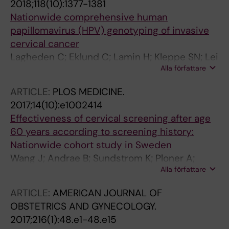
2018;118(10):1377-1381
Nationwide comprehensive human
papillomavirus (HPV) genotyping of invasive
cervical cancer
Lagheden C; Eklund C; Lamin H; Kleppe SN; Lei
Alla författare
J; Elfstrom KM; Sundstrom K; Andrae B; Sparen
P; Dillner J
ARTICLE:
PLOS MEDICINE.
2017;14(10):e1002414
Effectiveness of cervical screening after age
60 years according to screening history:
Nationwide cohort study in Sweden
Wang J; Andrae B; Sundstrom K; Ploner A;
Alla författare
Strom P; Elfstrom KM; Dillner J; Sparen P
ARTICLE:
AMERICAN JOURNAL OF
OBSTETRICS AND GYNECOLOGY.
2017;216(1):48.e1-48.e15