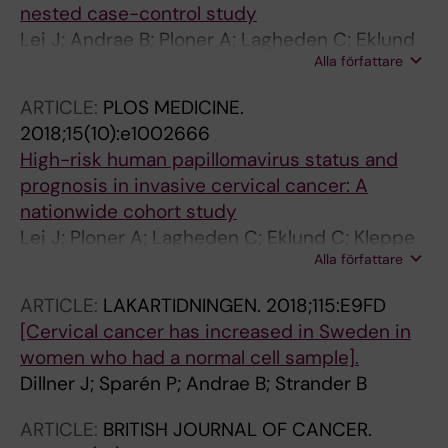
nested case-control study
Lei J; Andrae B; Ploner A; Lagheden C; Eklund
Alla författare
C; Kleppe SN; Wang J; Fang F; Dillner J;
Elfstrom KM; Sparen P
ARTICLE:
PLOS MEDICINE.
2018;15(10):e1002666
High-risk human papillomavirus status and
prognosis in invasive cervical cancer: A
nationwide cohort study
Lei J; Ploner A; Lagheden C; Eklund C; Kleppe
Alla författare
SN; Andrae B; Elfstrom KM; Dillner J; Sparen P;
Sundstrom K
ARTICLE:
LAKARTIDNINGEN.
2018;115:E9FD
[Cervical cancer has increased in Sweden in
women who had a normal cell sample].
Dillner J; Sparén P; Andrae B; Strander B
ARTICLE:
BRITISH JOURNAL OF CANCER.