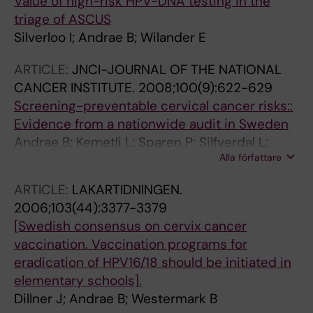
Value of high-risk HPV-DNA testing in the
triage of ASCUS
Silverloo I; Andrae B; Wilander E
ARTICLE:
JNCI-JOURNAL OF THE NATIONAL
CANCER INSTITUTE.
2008;100(9):622-629
Screening-preventable cervical cancer risks::
Evidence from a nationwide audit in Sweden
Andrae B; Kemetli L; Sparen P; Silfverdal L;
Alla författare
Strander B; Ryd W; Dillner J; Tornberg S
ARTICLE:
LAKARTIDNINGEN.
2006;103(44):3377-3379
[Swedish consensus on cervix cancer
vaccination. Vaccination programs for
eradication of HPV16/18 should be initiated in
elementary schools].
Dillner J; Andrae B; Westermark B