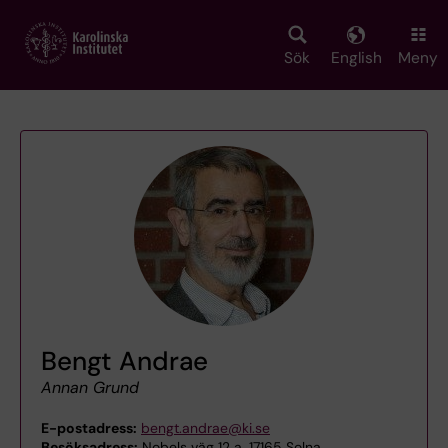
Skip
to
main
Sök
English
Meny
content
Bengt Andrae
Annan Grund
E-postadress:
bengt.andrae@ki.se
Besöksadress:
Nobels väg 12 a, 17165 Solna