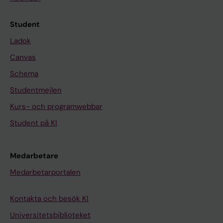
G
Y
Student
N
Ladok
E
C
Canvas
O
Schema
L
Studentmejlen
O
G
Kurs- och programwebbar
I
Student på KI
C
A
Medarbetare
S
C
Medarbetarportalen
A
N
Kontakta och besök KI
D
Universitetsbiblioteket