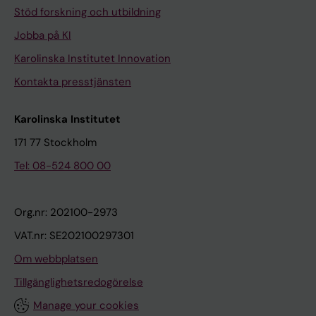
I
Stöd forskning och utbildning
N
Jobba på KI
A
V
Karolinska Institutet Innovation
I
Kontakta presstjänsten
C
A
Karolinska Institutet
.
171 77 Stockholm
1
9
Tel: 08-524 800 00
9
9
Org.nr: 202100-2973
;
VAT.nr: SE202100297301
7
8
Om webbplatsen
(
Tillgänglighetsredogörelse
5
Manage your cookies
)