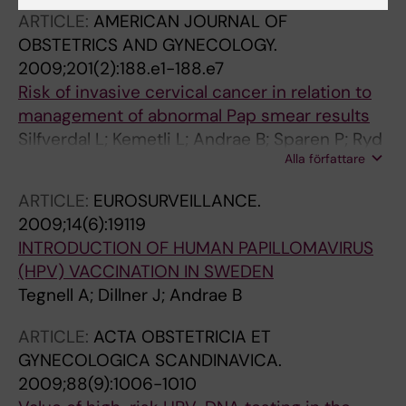
ARTICLE:
AMERICAN JOURNAL OF
OBSTETRICS AND GYNECOLOGY.
2009;201(2):188.e1-188.e7
Risk of invasive cervical cancer in relation to
management of abnormal Pap smear results
Silfverdal L; Kemetli L; Andrae B; Sparen P; Ryd
Alla författare
W; Dillner J; Strander B; Tornberg S
ARTICLE:
EUROSURVEILLANCE.
2009;14(6):19119
INTRODUCTION OF HUMAN PAPILLOMAVIRUS
(HPV) VACCINATION IN SWEDEN
Tegnell A; Dillner J; Andrae B
ARTICLE:
ACTA OBSTETRICIA ET
GYNECOLOGICA SCANDINAVICA.
2009;88(9):1006-1010