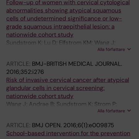
Follow-up of women with cervical cytological
abnormalities showing atypical squamous
cells of undetermined significance or low-
grade squamous intraepithelial lesion: a
nationwide cohort study
Sundstrom K; Lu D; Elfstrom KM; Wang J;
Alla författare
Andrae B; Dillner J; Sparen P
ARTICLE:
BMJ-BRITISH MEDICAL JOURNAL.
2016;352:i276
Risk of invasive cervical cancer after atypical
glandular cells in cervical screening:
nationwide cohort study
Wang J; Andrae B; Sundstrom K; Strom P;
Alla författare
Ploner A; Elfstrom KM; Arnheim-Dahlstrom L;
Dillner J; Sparen P
ARTICLE:
BMJ OPEN.
2016;6(1):e009875
School-based intervention for the prevention