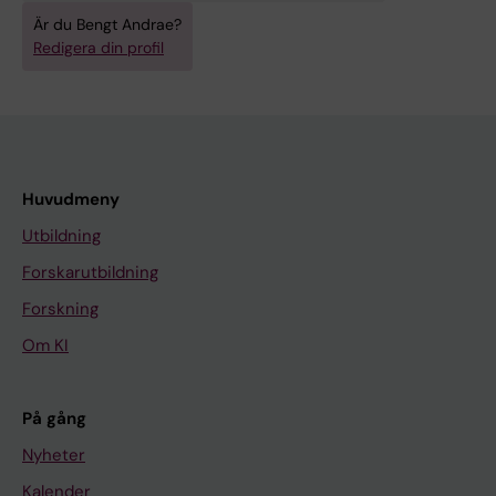
A
Är du Bengt Andrae?
C
Redigera din profil
T
A
O
B
S
Huvudmeny
T
Utbildning
E
T
Forskarutbildning
R
Forskning
I
Om KI
C
I
A
På gång
E
Nyheter
T
Kalender