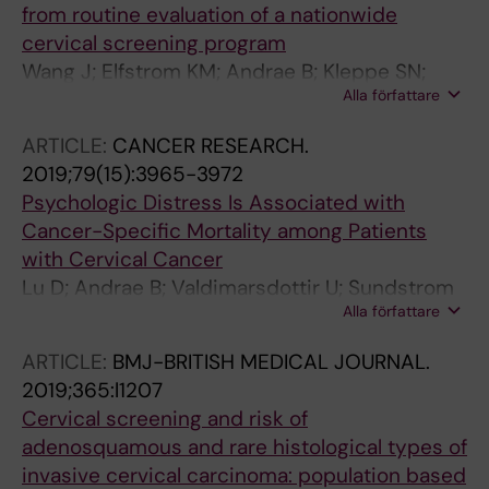
from routine evaluation of a nationwide
cervical screening program
Wang J; Elfstrom KM; Andrae B; Kleppe SN;
Alla författare
Ploner A; Lei J; Dillner J; Sundstrom K; Sparen
P
ARTICLE:
CANCER RESEARCH.
2019;79(15):3965-3972
Psychologic Distress Is Associated with
Cancer-Specific Mortality among Patients
with Cervical Cancer
Lu D; Andrae B; Valdimarsdottir U; Sundstrom
Alla författare
K; Fall K; Sparen P; Fang F
ARTICLE:
BMJ-BRITISH MEDICAL JOURNAL.
2019;365:l1207
Cervical screening and risk of
adenosquamous and rare histological types of
invasive cervical carcinoma: population based