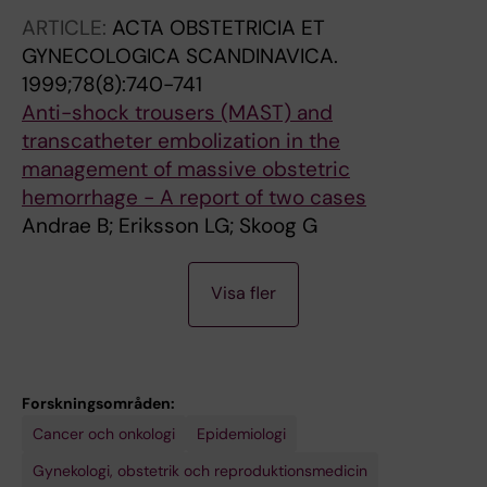
ARTICLE:
ACTA OBSTETRICIA ET
GYNECOLOGICA SCANDINAVICA.
1999;78(8):740-741
Anti-shock trousers (MAST) and
transcatheter embolization in the
management of massive obstetric
hemorrhage - A report of two cases
Andrae B; Eriksson LG; Skoog G
A
Visa fler
R
T
I
C
Forskningsområden:
L
Cancer och onkologi
Epidemiologi
E
:
Gynekologi, obstetrik och reproduktionsmedicin