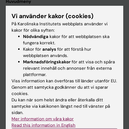
Huvudmeny
Utbildning
Vi använder kakor (cookies)
Forskarutbildning
På Karolinska Institutets webbplats använder vi
Forskning
kakor för olika syften:
Nödvändiga
kakor för att webbplatsen ska
Om KI
fungera korrekt.
Kakor för
analys
för att förstå hur
webbplatsen används.
På gång
Marknadsföringskakor
för att visa och spåra
Nyheter
relevant innehåll och annonser från externa
plattformar.
Kalender
Viss information kan överföras till länder utanför EU.
Genom att samtycka godkänner du att vi sparar
Student
cookies.
Du kan när som helst ändra eller återkalla ditt
Ladok
samtycke via kakikonen längst ned till vänster på
Canvas
sidan.
Mer information om våra kakor
Schema
Read this information in English