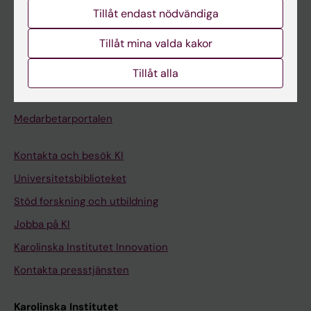
Studentmejlen
Tillåt endast nödvändiga
Kurs- och programwebbar
Tillåt mina valda kakor
Student på KI
Tillåt alla
Medarbetare
Medarbetarportalen
Kontakta och besök KI
Universitetsbiblioteket
Stöd forskning och utbildning
Jobba på KI
Karolinska Institutet Innovation
Kontakta presstjänsten
Karolinska Institutet