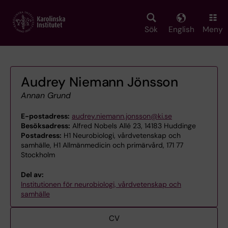
Skip
to
main
Sök
English
Meny
content
Audrey Niemann Jönsson
Annan Grund
E-postadress:
audrey.niemann.jonsson@ki.se
Besöksadress:
Alfred Nobels Allé 23, 14183 Huddinge
Postadress:
H1 Neurobiologi, vårdvetenskap och
samhälle, H1 Allmänmedicin och primärvård, 171 77
Stockholm
Del av:
Institutionen för neurobiologi, vårdvetenskap och
samhälle
CV