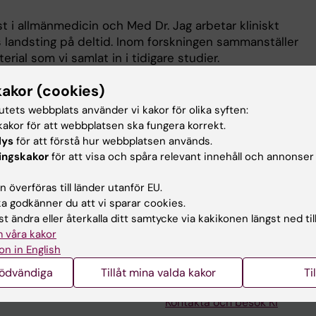
ist i allmänmedicin och Med Dr. Jag arbetar kliniskt
 landsting på deltid. Inom forskningen sammanställer
erial som vi samlat in i tidigare studier.
--------------------------------------------------
kakor (cookies)
tutets webbplats använder vi kakor för olika syften:
eskrivning
akor för att webbplatsen ska fungera korrekt.
lys
för att förstå hur webbplatsen används.
ingskakor
för att visa och spåra relevant innehåll och annonser
m forskningen är yoga-mindfulness och stress. Jag är
ga-mindfulness kan bidra med som livsstil, förebyggand
 överföras till länder utanför EU.
 godkänner du att vi sparar cookies.
t ändra eller återkalla ditt samtycke via kakikonen längst ned til
 våra kakor
on in English
nödvändiga
Tillåt mina valda kakor
Ti
Kontakta och besök KI