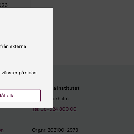
2026
 från externa
l vänster på sidan.
Karolinska Institutet
llåt alla
171 77 Stockholm
Tel: 08-524 800 00
on
Org.nr: 202100-2973