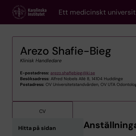
Skip
Ett medicinskt universit
to
main
content
Arezo Shafie-Bieg
Klinisk Handledare
E-postadress:
arezo.shafiebieg@ki.se
Besöksadress:
Alfred Nobels Allé 8, 14104 Huddinge
Postadress:
OV Universitetstandvården, OV UTA Odontologis
CV
Anställning
Hitta på sidan