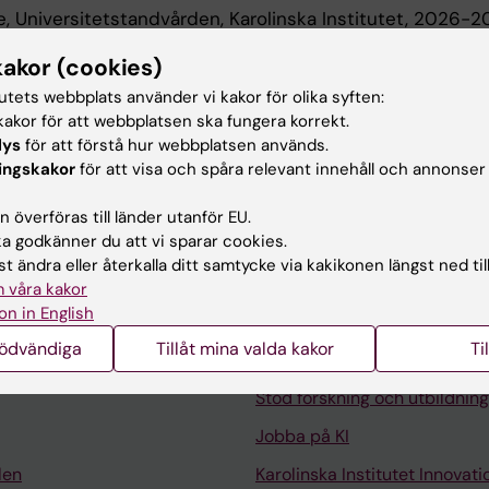
e, Universitetstandvården, Karolinska Institutet, 2026-
kakor (cookies)
 utbildning
tutets webbplats använder vi kakor för olika syften:
akor för att webbplatsen ska fungera korrekt.
lys
för att förstå hur webbplatsen används.
Karolinska Institutet, 2022
ingskakor
för att visa och spåra relevant innehåll och annonser
 överföras till länder utanför EU.
 godkänner du att vi sparar cookies.
t ändra eller återkalla ditt samtycke via kakikonen längst ned til
 våra kakor
on in English
Kontakta och besök KI
nödvändiga
Tillåt mina valda kakor
Ti
Universitetsbiblioteket
Stöd forskning och utbildning
Jobba på KI
len
Karolinska Institutet Innovati