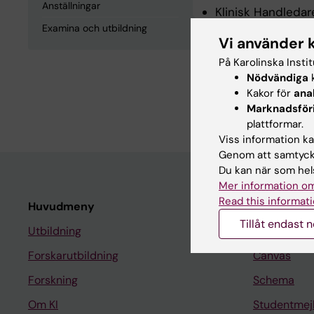
Anställningar
Klinisk Handledar
Examina och utbildning
Vi använder 
Examina och
På Karolinska Insti
Nödvändiga
k
Kakor för
ana
Tandläkarexamen, 
Marknadsför
plattformar.
Viss information kan
Genom att samtycka
Du kan när som hels
Mer information om
Read this informati
Huvudmeny
Student
Tillåt endast 
Utbildning
Ladok
Forskarutbildning
Canvas
Forskning
Schema
Om KI
Studentmej